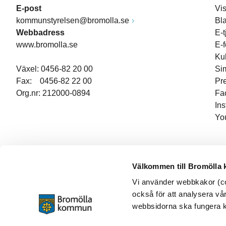
E-post
Vi
kommunstyrelsen@bromolla.se
Bl
Webbadress
E-t
www.bromolla.se
E-
Ku
Växel: 0456-82 20 00
Si
Fax: 0456-82 22 00
Pr
Org.nr: 212000-0894
Fa
In
Yo
Välkommen till Bromölla
Vi använder webbkakor (coo
också för att analysera vår
webbsidorna ska fungera ko