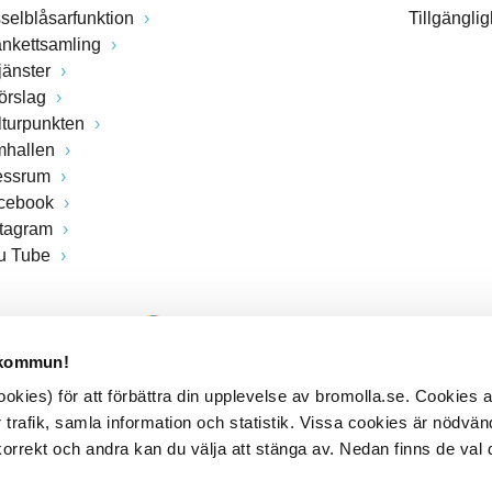
sselblåsarfunktion
Tillgängli
ankettsamling
jänster
förslag
lturpunkten
mhallen
essrum
cebook
stagram
u Tube
 kommun!
kies) för att förbättra din upplevelse av bromolla.se. Cookies
 trafik, samla information och statistik. Vissa cookies är nödvänd
rrekt och andra kan du välja att stänga av. Nedan finns de val 