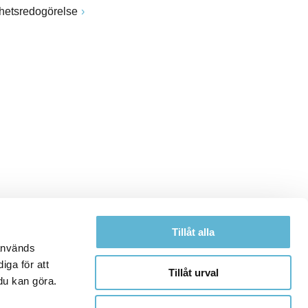
ghetsredogörelse
Tillåt alla
 används
iga för att
Tillåt urval
du kan göra.