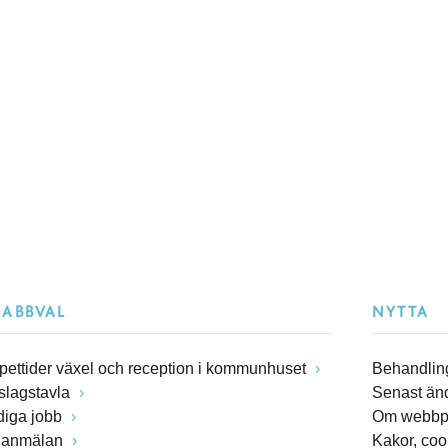
NABBVAL
NYTTA
pettider växel och reception i kommunhuset
Behandling
slagstavla
Senast än
diga jobb
Om webbp
lanmälan
Kakor, coo