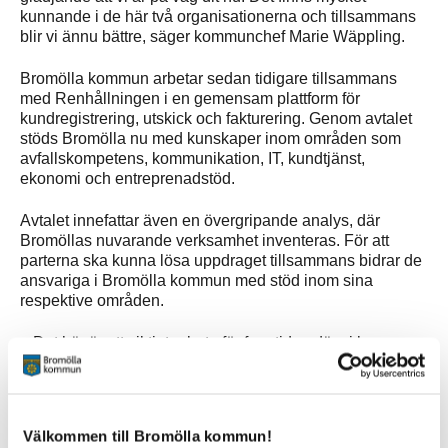
kunnande i de här två organisationerna och tillsammans
blir vi ännu bättre, säger kommunchef Marie Wäppling.
Bromölla kommun arbetar sedan tidigare tillsammans
med Renhållningen i en gemensam plattform för
kundregistrering, utskick och fakturering. Genom avtalet
stöds Bromölla nu med kunskaper inom områden som
avfallskompetens, kommunikation, IT, kundtjänst,
ekonomi och entreprenadstöd.
Avtalet innefattar även en övergripande analys, där
Bromöllas nuvarande verksamhet inventeras. För att
parterna ska kunna lösa uppdraget tillsammans bidrar de
ansvariga i Bromölla kommun med stöd inom sina
respektive områden.
– Det här är ett viktigt arbete för framtiden där vi kan
samarbeta och utvecklas tillsammans. Eftersom vi redan
infört fyrfack kan vi nu återanvända vårt tänk och material
kopplat till detta, säger Renhållningens VD Johan
Karlsvärd. Tillsammans kan vi skapa en större hållbarhet
Välkommen till Bromölla kommun!
och fortsätta sätta nordöstra Skåne på kartan.