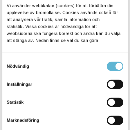
Vi använder webbkakor (cookies) för att förbättra din
Samarbetet kommer att märkas direkt när
upplevelse av bromolla.se. Cookies används också för
fyrfackssortering införs i Bromölla kommun under våren.
att analysera vår trafik, samla information och
Renhållningen Kristianstad har stor erfarenhet av de
statistik. Vissa cookies är nödvändiga för att
frågor som uppstår och kommer att hjälpa Bromölla med
webbsidorna ska fungera korrekt och andra kan du välja
bland annat avfallskommunikation och
kundtjänstärenden.
att stänga av. Nedan finns de val du kan göra.
– Renhållningens kundtjänst kan fyrfack och vi försöker
samordna vårt informationsmaterial för att göra
Samtyckesval
kundfrågorna från Bromölla enklare att besvara. Bromölla
Nödvändig
har bara en liten organisation som jobbar med avfall och
samarbetet ger oss stora möjligheter att vässa den nu,
säger Bromöllas avfallsplanerare Katharina Olin.
Inställningar
Samarbetsavtalet gäller under ett år. Under den tiden ska
ett underlag för ett mera långsiktigt samarbete förberedas.
Statistik
Marknadsföring
Sidan senast uppdaterad:
den 29 September 2021