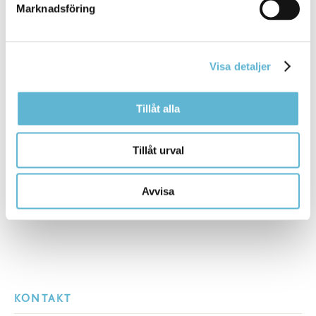
Marknadsföring
Sidan senast uppdaterad:
den 29 September 2021
Visa detaljer
Tipsa och dela sidan
Tillåt alla
Kommentera
Skriv ut
Tillåt urval
Avvisa
KONTAKT