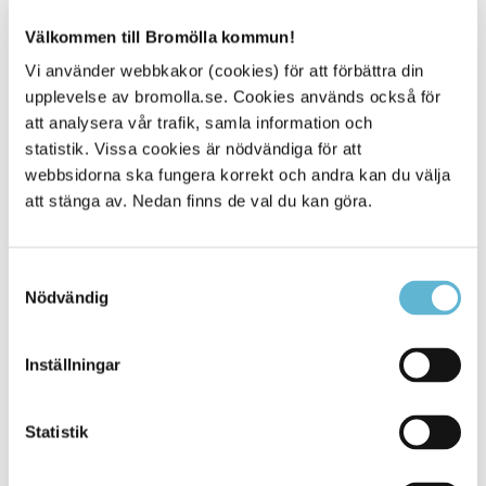
– Ett nytt vindskydd som samtidigt är ett konstverk hoppas
Välkommen till Bromölla kommun!
jag bidrar till att ännu fler vill vandra och leva friluftsliv i
gränslandet mot Blekinge och uppleva vår vackra natur
Vi använder webbkakor (cookies) för att förbättra din
där Holjeån flyter intill naturreservatet Ljungryda Östafors
upplevelse av bromolla.se. Cookies används också för
bruk. Jag ser redan fram emot invigningen, säger
att analysera vår trafik, samla information och
Bromöllas kommunalråd Jenny Önnevik (S).
statistik. Vissa cookies är nödvändiga för att
Arknat arrangeras i år för fjärde gången av föreningen
webbsidorna ska fungera korrekt och andra kan du välja
med samma namn. Syftet är att öka förståelsen för
att stänga av. Nedan finns de val du kan göra.
träbyggnation för framtidens arkitekter och förstärka
samspelet mellan arkitektur och natur.
Samtyckesval
– Efter att evenemanget blev inställt förra året på grund av
Nödvändig
pandemin är vi peppade att Arknat äntligen kan bli av! Vi
har en fantastisk organisation och kommer göra allt för att
inspirera studenterna till storverk, säger Arknats
Inställningar
projektledare Martin Björklund.
Läs mer om Arknat
Statistik
Arknat - Scandinavian Architectural Festival - till
webbplatsen