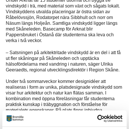
Under Arknat får 15 studenter utforma och bygga tre
vindskydd i trä, med material som växt och sågats lokalt.
Vindskyddens utvalda placeringar är östra sidan av
Råbelövssjön, Rodatorpet nära Sibbhult och norr om
Näsum längs Holjeån. Samtliga vindskydd ligger längs
med Skåneleden. Basecamp för Arknat blir
Pappersbruket i Östanå där studenterna ska leva och
verka i två veckor.
– Satsningen på arkitektritade vindskydd är en del i att få
ut fler skåningar på Skåneleden och upptäcka
hälsofördelarna med vandring i naturen, säger Ulrika
Geeraedts, regional utvecklingsdirektör i Region Skåne.
Under två sommarveckor kommer designidéer att
realiseras i form av unika, platsdesignade vindskydd som
visar hur arkitektur och natur kan flätas samman. I
kombination med öppna föreläsningar får studenterna
praktisk kunskap i träbyggnation och förståelse för
materialets egenskaper. På plats finns inbjudna
föreläsare och coacher som ska hjälpa och inspirera
studenterna under sin vistelse.