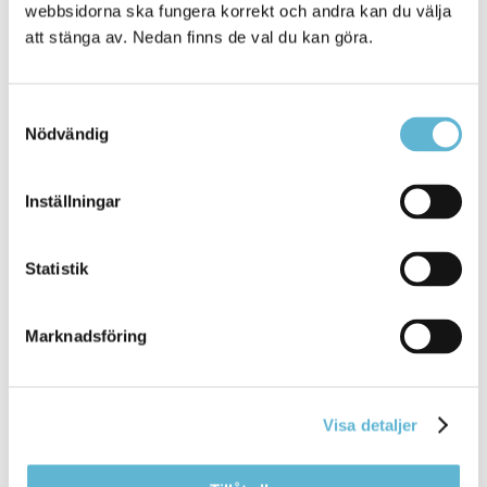
Felanmälan vatten och avlopp 010-211 97 90
webbsidorna ska fungera korrekt och andra kan du välja
Driftstörning el 0456-62 25 77
att stänga av. Nedan finns de val du kan göra.
Jourhavande räddningsledare 0709-17 10 50
Socialjour 040-676 90 58
Trygghets- och räddningscentralen i Skåne Nordost
Samtyckesval
AB 044-200 400
Nödvändig
Inställningar
Sidan senast uppdaterad:
den 4 May 2026
Statistik
Tipsa och dela sidan
Marknadsföring
Kommentera
Skriv ut
Visa detaljer