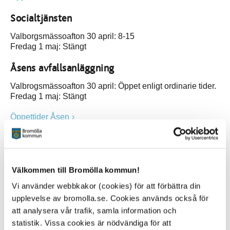
Socialtjänsten
Valborgsmässoafton 30 april: 8-15
Fredag 1 maj: Stängt
Åsens avfallsanläggning
Valbrogsmässoafton 30 april: Öppet enligt ordinarie tider.
Fredag 1 maj: Stängt
Öppettider Åsen
Olofströms återvinningscentral
Sölvesborgs återvinningscentral
Information om öppettider finns på Västblekinge Miljös
Välkommen till Bromölla kommun!
webbplats
Vi använder webbkakor (cookies) för att förbättra din
upplevelse av bromolla.se. Cookies används också för
att analysera vår trafik, samla information och
Jourtelefonnummer (kvällar och helger)
statistik. Vissa cookies är nödvändiga för att