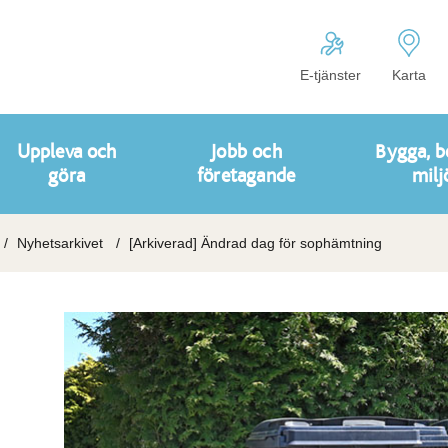
E-tjänster
Karta
Uppleva och
Jobb och
Bygga, b
göra
företagande
milj
Nyhetsarkivet
[Arkiverad] Ändrad dag för sophämtning