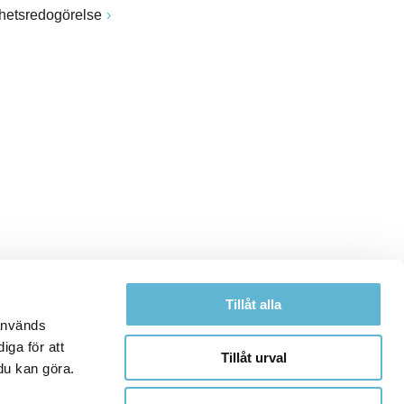
ghetsredogörelse
Tillåt alla
 används
iga för att
Tillåt urval
du kan göra.