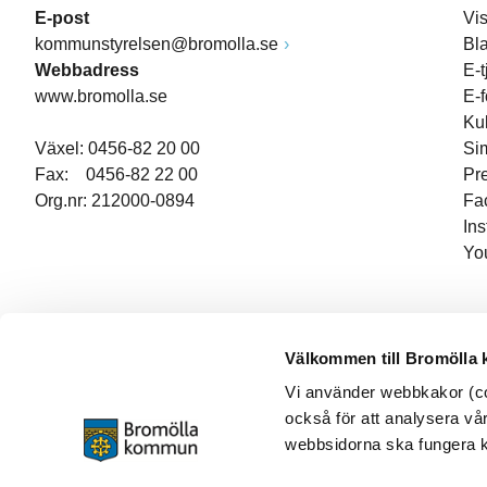
E-post
Vi
kommunstyrelsen@bromolla.se
Bl
Webbadress
E-t
www.bromolla.se
E-
Ku
Växel: 0456-82 20 00
Si
Fax: 0456-82 22 00
Pr
Org.nr: 212000-0894
Fa
In
Yo
Välkommen till Bromölla
Vi använder webbkakor (coo
också för att analysera vår
webbsidorna ska fungera ko