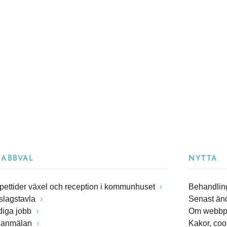
NABBVAL
NYTTA
pettider växel och reception i kommunhuset
Behandling
slagstavla
Senast än
diga jobb
Om webbp
lanmälan
Kakor, coo