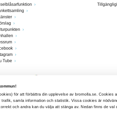
sselblåsarfunktion
Tillgängli
ankettsamling
jänster
förslag
lturpunkten
mhallen
essrum
cebook
stagram
u Tube
 kommun!
kies) för att förbättra din upplevelse av bromolla.se. Cookies
 trafik, samla information och statistik. Vissa cookies är nödvänd
rrekt och andra kan du välja att stänga av. Nedan finns de val 