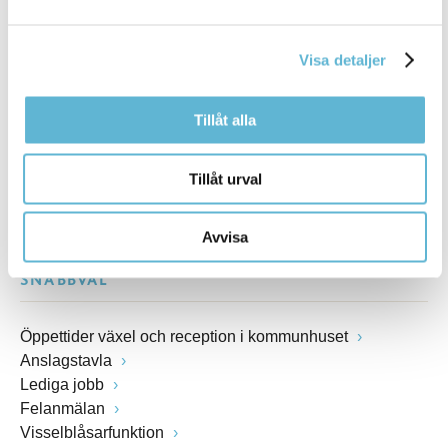
Postadress
Box 18, 295 21 Bromölla
E-post
Visa detaljer
kommunstyrelsen@bromolla.se
Webbadress
Tillåt alla
www.bromolla.se
Växel: 0456-82 20 00
Tillåt urval
Fax: 0456-82 22 00
Org.nr: 212000-0894
Avvisa
SNABBVAL
Öppettider växel och reception i kommunhuset
Anslagstavla
Lediga jobb
Felanmälan
Visselblåsarfunktion