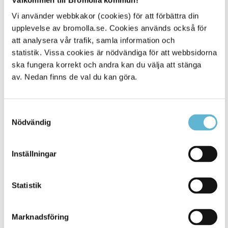
Sidan senast uppdaterad:
den 8 January 2021
Vi använder webbkakor (cookies) för att förbättra din
Tipsa och dela sidan
upplevelse av bromolla.se. Cookies används också för
att analysera vår trafik, samla information och
Kommentera
statistik. Vissa cookies är nödvändiga för att webbsidorna
ska fungera korrekt och andra kan du välja att stänga
Skriv ut
av. Nedan finns de val du kan göra.
Samtyckesval
Nödvändig
Inställningar
KONTAKT
Statistik
Besöksadress
Marknadsföring
Kommunhuset, Storgatan 48