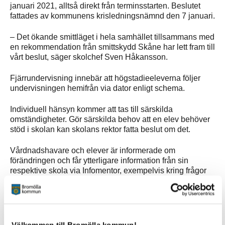
januari 2021, alltså direkt från terminsstarten. Beslutet
fattades av kommunens krisledningsnämnd den 7 januari.
– Det ökande smittläget i hela samhället tillsammans med
en rekommendation från smittskydd Skåne har lett fram till
vårt beslut, säger skolchef Sven Håkansson.
Fjärrundervisning innebär att högstadieeleverna följer
undervisningen hemifrån via dator enligt schema.
Individuell hänsyn kommer att tas till särskilda
omständigheter. Gör särskilda behov att en elev behöver
stöd i skolan kan skolans rektor fatta beslut om det.
Vårdnadshavare och elever är informerade om
förändringen och får ytterligare information från sin
respektive skola via Infomentor, exempelvis kring frågor
om skollunch.
Välkommen till Bromölla kommun!