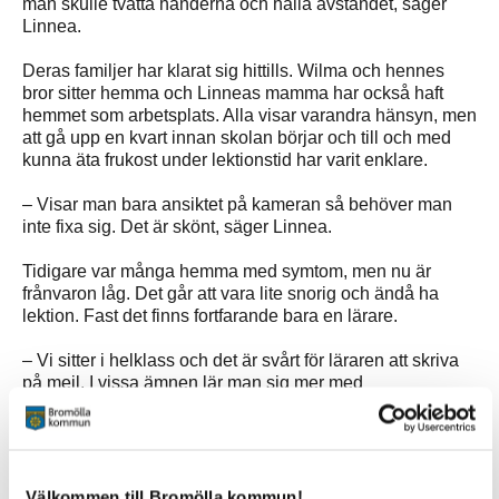
man skulle tvätta händerna och hålla avståndet, säger
Linnea.
Deras familjer har klarat sig hittills. Wilma och hennes
bror sitter hemma och Linneas mamma har också haft
hemmet som arbetsplats. Alla visar varandra hänsyn, men
att gå upp en kvart innan skolan börjar och till och med
kunna äta frukost under lektionstid har varit enklare.
– Visar man bara ansiktet på kameran så behöver man
inte fixa sig. Det är skönt, säger Linnea.
Tidigare var många hemma med symtom, men nu är
frånvaron låg. Det går att vara lite snorig och ändå ha
lektion. Fast det finns fortfarande bara en lärare.
– Vi sitter i helklass och det är svårt för läraren att skriva
på mejl. I vissa ämnen lär man sig mer med
fjärrundervisning, men där man behöver hjälp lär man sig
mindre, säger Wilma.
Båda märker att skolans rytm har rubbats av
förändringarna och betygen kan kanske påverkas.
Välkommen till Bromölla kommun!