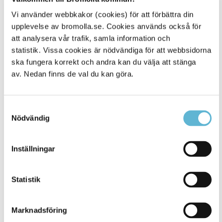
Vi använder webbkakor (cookies) för att förbättra din
– Lite grann, tror jag. Vissa prov har blivit framflyttade och
upplevelse av bromolla.se. Cookies används också för
vår planering har spruckit. Men niorna har det tuffare och
det är ju därför de får komma tillbaka först, säger Linnea.
att analysera vår trafik, samla information och
statistik. Vissa cookies är nödvändiga för att webbsidorna
Högstadieeleverna i Bromölla återgår nu till skolan i
ska fungera korrekt och andra kan du välja att stänga
omgångar. Efter sportlovet är planen att allt ska vara som
av. Nedan finns de val du kan göra.
vanligt igen. De båda vännerna ser fram emot det.
– Att ha lektioner hemma var skönt, men det blir ändå bra
att komma tillbaka, träffa alla kompisar och få bättre hjälp,
Samtyckesval
säger Wilma.
Nödvändig
Krisledningsnämndens beslut
Inställningar
Den 27 januari beslutade krisledningsnämnden om en
långsammare återgångstakt för högstadieeleverna.
Mera detaljer om högstadiets återgång
Statistik
Marknadsföring
Sidan senast uppdaterad:
den 1 February 2021