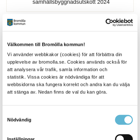
samhällsbyggnadsutskott 2024
Kommunstyrelsens
samhällsbyggnadsutskott 2023
Välkommen till Bromölla kommun!
Vi använder webbkakor (cookies) för att förbättra din
upplevelse av bromolla.se. Cookies används också för
Kommunstyrelsens vård- och
att analysera vår trafik, samla information och
omsorgsutskott
statistik. Vissa cookies är nödvändiga för att
webbsidorna ska fungera korrekt och andra kan du välja
Kommunstyrelsens vård- och
att stänga av. Nedan finns de val du kan göra.
omsorgsutskott 2026
Samtyckesval
Nödvändig
Kommunstyrelsens vård- och
omsorgsutskott 2025
Inställningar