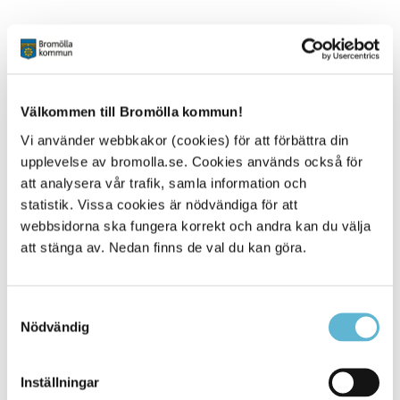
Välkommen till Bromölla kommun!
Kontakt
Vi använder webbkakor (cookies) för att förbättra din
upplevelse av bromolla.se. Cookies används också för
Inger Hofflander
Kommunsekreterare
att analysera vår trafik, samla information och
0456-82 21 72
statistik. Vissa cookies är nödvändiga för att
(SMS0709-17 11 72)
webbsidorna ska fungera korrekt och andra kan du välja
inger.hofflander@bromolla.se
att stänga av. Nedan finns de val du kan göra.
Samtyckesval
Nödvändig
Sidan senast uppdaterad:
den 6 July 2021
Inställningar