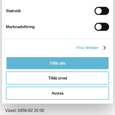
Statistik
Marknadsföring
KONTAKT
Visa detaljer
Besöksadress
Kommunhuset, Storgatan 48
Tillåt alla
Postadress
Box 18, 295 21 Bromölla
Tillåt urval
E-post
kommunstyrelsen@bromolla.se
Webbadress
Avvisa
www.bromolla.se
Växel: 0456-82 20 00