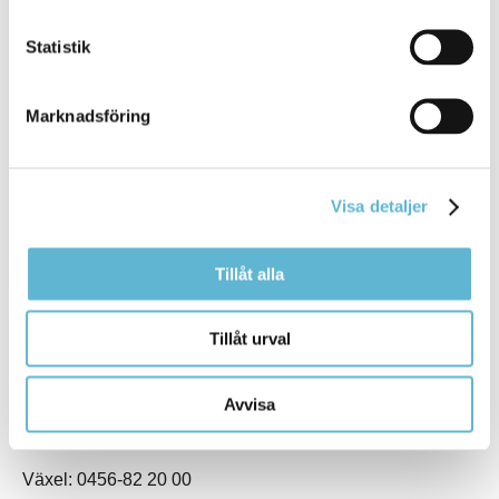
Statistik
Marknadsföring
KONTAKT
Visa detaljer
Besöksadress
Kommunhuset, Storgatan 48
Tillåt alla
Postadress
Box 18, 295 21 Bromölla
Tillåt urval
E-post
kommunstyrelsen@bromolla.se
Webbadress
Avvisa
www.bromolla.se
Växel: 0456-82 20 00