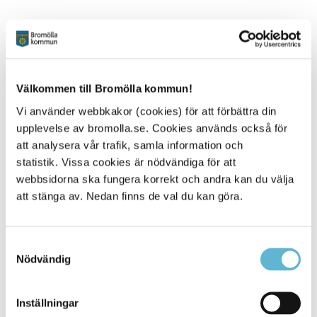
Välkommen till Bromölla kommun!
Kontakt
Vi använder webbkakor (cookies) för att förbättra din
upplevelse av bromolla.se. Cookies används också för
Inger Hofflander
Kommunsekreterare
att analysera vår trafik, samla information och
0456-82 21 72
statistik. Vissa cookies är nödvändiga för att
(SMS0709-17 11 72)
webbsidorna ska fungera korrekt och andra kan du välja
inger.hofflander@bromolla.se
att stänga av. Nedan finns de val du kan göra.
Samtyckesval
Nödvändig
Sidan senast uppdaterad:
den 6 July 2021
Inställningar