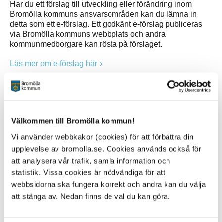
Har du ett förslag till utveckling eller förändring inom
Bromölla kommuns ansvarsområden kan du lämna in
detta som ett e-förslag. Ett godkänt e-förslag publiceras
via Bromölla kommuns webbplats och andra
kommunmedborgare kan rösta på förslaget.
Läs mer om e-förslag här
Dina synpunkter blir allmän handling
Synpunkter som kommer in till Bromölla kommun via det
här formuläret registreras som en allmän handling. Det
betyder att allmänhet och massmedia kan begära ut och
Välkommen till Bromölla kommun!
ta del av innehållet i ditt meddelande, om det inte finns
Vi använder webbkakor (cookies) för att förbättra din
skäl för sekretess enligt
upplevelse av bromolla.se. Cookies används också för
Offentlighets- och sekretesslagen (2009:400)
.
att analysera vår trafik, samla information och
Personuppgifter - information och samtycke
statistik. Vissa cookies är nödvändiga för att
webbsidorna ska fungera korrekt och andra kan du välja
Jag godkänner att Bromölla kommun behandlar mina
att stänga av. Nedan finns de val du kan göra.
personuppgifter enligt dataskyddsförordningen (GDPR).
Personuppgifterna behandlas i syfte att kunna utföra den
här tjänsten.