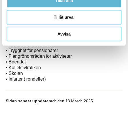
Tillåt alla
• Städa bort allt skräp som slängs vid cykelvägar och
övriga platser
• Det finns tomter i Näsum där man kan bygga
Tillåt urval
marklägenheter. Centralt insprängt med ny bebyggelse
• Grönområde bakom Tvärvägen. Flera radhus
• Farthinder på Kyrkvägen
Avvisa
• Hålla rent och fin i vår by
• Att vara ambassadörer
• Trygghet för pensionärer
• Fler grönområden för aktiviteter
• Boendet
• Kollektivtrafiken
• Skolan
• Infarter ( rondeller)
Sidan senast uppdaterad:
den 13 March 2025