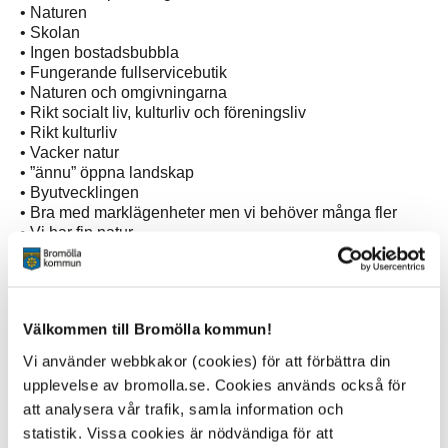
• Naturen
• Skolan
• Ingen bostadsbubbla
• Fungerande fullservicebutik
• Naturen och omgivningarna
• Rikt socialt liv, kulturliv och föreningsliv
• Rikt kulturliv
• Vacker natur
• ”ännu” öppna landskap
• Byutvecklingen
• Bra med marklägenheter men vi behöver många fler
• Vi har fin natur
• Byutvecklingen
• Fjärrvärmen
Välkommen till Bromölla kommun!
Hur kan vi stärka vår attraktionkraft?
Vi använder webbkakor (cookies) för att förbättra din
• Modern möteslokal för samlingar/träffar
upplevelse av bromolla.se. Cookies används också för
• Bygg ut lekplatsen vi Öllerbacke. Förskolan använder
att analysera vår trafik, samla information och
den mycket.Behövs lite grejer att leka med
statistik. Vissa cookies är nödvändiga för att
• Gör om grönområdet vid skolan till idrottsplats för skolan