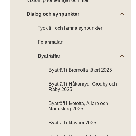
Vision, prioriteringar och mål
Dialog och synpunkter
Tyck till och lämna synpunkter
Felanmälan
Byaträffar
Byaträff i Bromölla tätort 2025
Byaträff i Håkanryd, Grödby och
Råby 2025
Byaträff i Ivetofta, Allarp och
Norreskog 2025
Byaträff i Näsum 2025