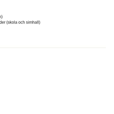
n)
äder (skola och simhall)