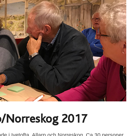
rp/Norreskog 2017
de i Ivetofta, Allarp och Norreskog. Ca 30 personer