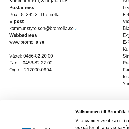
Kommunhuset, Storgatan 48
An
Postadress
Le
Box 18, 295 21 Bromölla
Fe
E-post
Vi
kommunstyrelsen@bromolla.se
Bl
Webbadress
E-t
www.bromolla.se
E-
Ku
Växel: 0456-82 20 00
Si
Fax: 0456-82 22 00
Pr
Org.nr: 212000-0894
Fa
In
Yo
Välkommen till Bromölla
Vi använder webbkakor (coo
också för att analysera vår