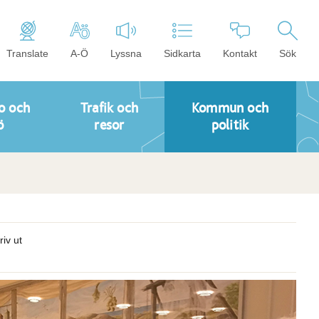
Translate
A-Ö
Lyssna
Sidkarta
Kontakt
Sök
o och
Trafik och
Kommun och
ö
resor
politik
riv ut