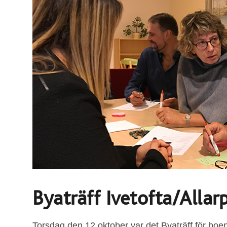
Byaträff Ivetofta/Alla
Torsdag den 12 oktober var det Byaträff för boen