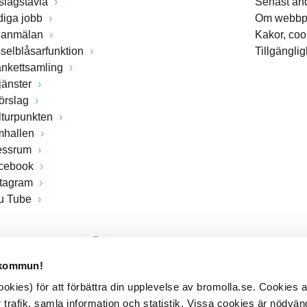
slagstavla
Senast än
diga jobb
Om webbp
lanmälan
Kakor, coo
sselblåsarfunktion
Tillgängli
ankettsamling
jänster
förslag
lturpunkten
mhallen
essrum
cebook
stagram
u Tube
 kommun!
kies) för att förbättra din upplevelse av bromolla.se. Cookies
 trafik, samla information och statistik. Vissa cookies är nödvänd