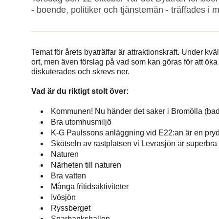
- boende, politiker och tjänstemän - träffades i
Temat för årets byaträffar är attraktionskraft. Under kvä
ort, men även förslag på vad som kan göras för att ök
diskuterades och skrevs ner.
Vad är du riktigt stolt över:
Kommunen! Nu händer det saker i Bromölla (badp
Bra utomhusmiljö
K-G Paulssons anläggning vid E22:an är en pryd
Skötseln av rastplatsen vi Levrasjön är superbra
Naturen
Närheten till naturen
Bra vatten
Många fritidsaktiviteter
Ivösjön
Ryssberget
Sparbankshallen