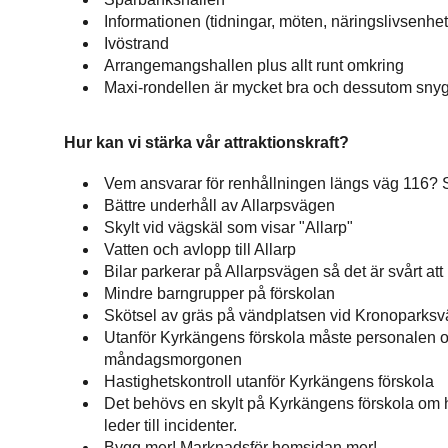
Informationen (tidningar, möten, näringslivsenhe
Ivöstrand
Arrangemangshallen plus allt runt omkring
Maxi-rondellen är mycket bra och dessutom sny
Hur kan vi stärka vår attraktionskraft?
Vem ansvarar för renhållningen längs väg 116? S
Bättre underhåll av Allarpsvägen
Skylt vid vägskäl som visar "Allarp"
Vatten och avlopp till Allarp
Bilar parkerar på Allarpsvägen så det är svårt at
Mindre barngrupper på förskolan
Skötsel av gräs på vändplatsen vid Kronoparks
Utanför Kyrkängens förskola måste personalen of
måndagsmorgonen
Hastighetskontroll utanför Kyrkängens förskola
Det behövs en skylt på Kyrkängens förskola om hur
leder till incidenter.
Bygg mer! Marknadsför hemsidan mer!