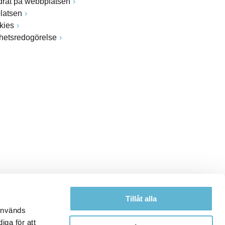
drat på webbplatsen
latsen
kies
ghetsredogörelse
Tillåt alla
 används
iga för att