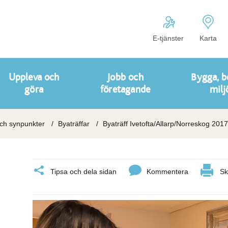
E-tjänster
Karta
Uppleva och
Jobb och
Bygga, b
göra
företagande
milj
och synpunkter
Byaträffar
Byaträff Ivetofta/Allarp/Norreskog 2017
Tipsa och dela sidan
Kommentera
Sk