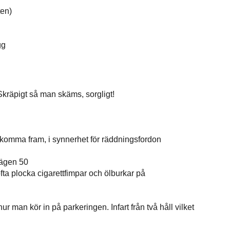
ten)
gg
kräpigt så man skäms, sorgligt!
t komma fram, i synnerhet för räddningsfordon
vägen 50
ta plocka cigarettfimpar och ölburkar på
 man kör in på parkeringen. Infart från två håll vilket