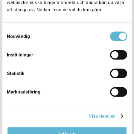
webbsidorna ska fungera korrekt och andra kan du välja
Skåne Nordost AB
att stänga av. Nedan finns de val du kan göra.
Samtyckesval
Kontakt
Nödvändig
Johan Hejman
Kanslichef, kommunjurist
0456-82 22 47
Inställningar
(SMS0709-17 12 47)
johan.hejman@bromolla.se
Statistik
Marknadsföring
Sidan senast uppdaterad:
den 2 January 2026
Visa detaljer