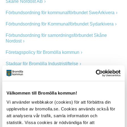
Skåne Nordost AB
Förbundsordning för kommunalförbundet SweArkivera
Förbundsordning för Kommunalförbundet Sydarkivera
Förbundsordning för samordningsförbundet Skåne
Nordost
Företagspolicy för Bromölla kommun
Stadgar för Bromölla Industristiftelse
Ägardirektiv för helägda kommunala aktiebolag i
Bromölla kommun
Ägardirektiv för IT kommuner i Skåne aktiebolag
Välkommen till Bromölla kommun!
Vi använder webbkakor (cookies) för att förbättra din
Ägardirektiv för Kristianstad airport AB
upplevelse av bromolla.se. Cookies används också för
Ägardirektiv för Skåne Blekinge Vattentjänst AB
att analysera vår trafik, samla information och
statistik. Vissa cookies är nödvändiga för att
Ägardirektiv för Trygghets- och räddningscentralen i