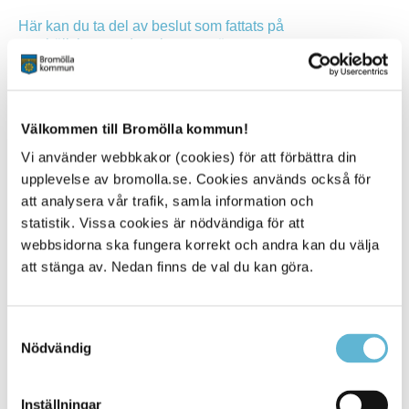
Här kan du ta del av beslut som fattats på
samhällsbyggnadsutskottets möten
Utskottets uppgifter
Utskottet bereder ärenden till kommunstyrelsen inom
Välkommen till Bromölla kommun!
följande områden:
Vi använder webbkakor (cookies) för att förbättra din
Fysisk planering
upplevelse av bromolla.se. Cookies används också för
Infrastruktur och kommunikationer
att analysera vår trafik, samla information och
Kommunalteknik inkl. fastigheter
statistik. Vissa cookies är nödvändiga för att
Renhållning
webbsidorna ska fungera korrekt och andra kan du välja
Räddning och skydd (inte myndighetsfrågor)
att stänga av. Nedan finns de val du kan göra.
Miljö- och planering (inte myndighetsfrågor)
Samtyckesval
Nödvändig
Relaterad information
Mötestider
Inställningar