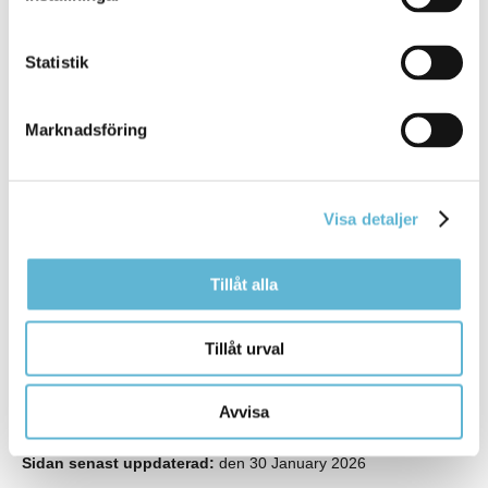
Kontakta din politiker
Statistik
Marknadsföring
Kontakt
Kommunstyrelsen
kommunstyrelsen@bromolla.se
Visa detaljer
Carolina Hildingsson
Administratör/Sekreterare
0456-82 21 40
Tillåt alla
(SMS0709171338)
carolina.hildingsson@bromolla.se
Tillåt urval
Avvisa
Sidan senast uppdaterad:
den 30 January 2026