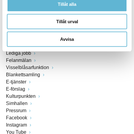
Tillåt alla
Org.nr: 212000-0894
Tillåt urval
SNABBVAL
Öppettider växel och reception i kommunhuset
Avvisa
Anslagstavla
Lediga jobb
Felanmälan
Visselblåsarfunktion
Blankettsamling
E-tjänster
E-förslag
Kulturpunkten
Simhallen
Pressrum
Facebook
Instagram
You Tube