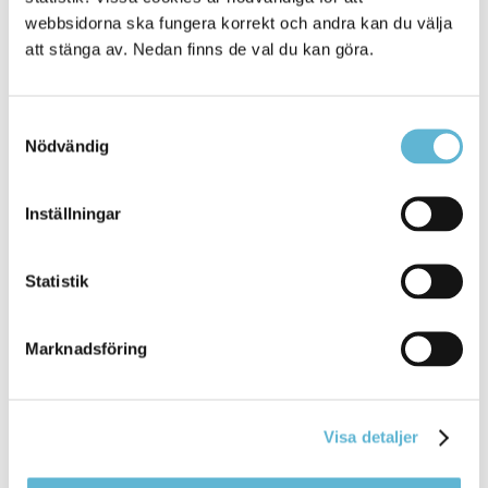
webbsidorna ska fungera korrekt och andra kan du välja
att stänga av. Nedan finns de val du kan göra.
Samtyckesval
Nödvändig
KONTAKT
Inställningar
Besöksadress
Kommunhuset, Storgatan 48
Postadress
Statistik
Box 18, 295 21 Bromölla
E-post
kommunstyrelsen@bromolla.se
Marknadsföring
Webbadress
www.bromolla.se
Visa detaljer
Växel: 0456-82 20 00
Fax: 0456-82 22 00