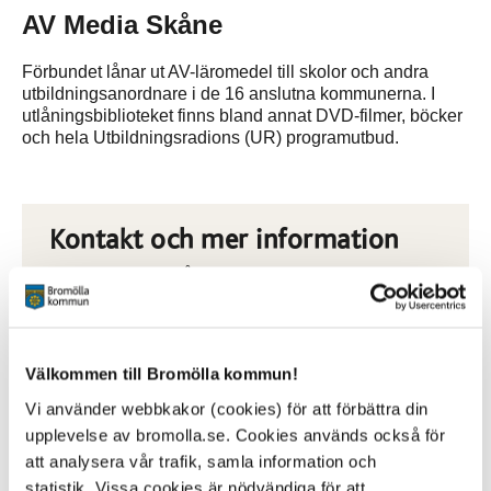
AV Media Skåne
Förbundet lånar ut AV-läromedel till skolor och andra
utbildningsanordnare i de 16 anslutna kommunerna. I
utlåningsbiblioteket finns bland annat DVD-filmer, böcker
och hela Utbildningsradions (UR) programutbud.
Kontakt och mer information
AV Media Skåne
Välkommen till Bromölla kommun!
Vi använder webbkakor (cookies) för att förbättra din
Sidan senast uppdaterad:
den 18 November 2025
upplevelse av bromolla.se. Cookies används också för
att analysera vår trafik, samla information och
statistik. Vissa cookies är nödvändiga för att