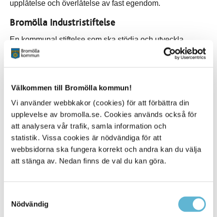
upplåtelse och överlåtelse av fast egendom.
Bromölla Industristiftelse
En kommunal stiftelse som ska stödja och utveckla
näringslivet inom Bromölla kommun.
Stiftelsen skall verka för erforderlig tillgång på mark och
lokaler för näringslivets behov liksom för enskild och
Välkommen till Bromölla kommun!
offentlig administration. I förekommande fall skall
stiftelsen uppföra, förvärva, förvalta, försälja och uthyra
Vi använder webbkakor (cookies) för att förbättra din
fastigheter för nämnda behov. Stiftelsen får enbart befatta
upplevelse av bromolla.se. Cookies används också för
sig med frågor som är kompetensenliga för kommun
att analysera vår trafik, samla information och
enligt kommunallagen.
statistik. Vissa cookies är nödvändiga för att
Delägda bolag
webbsidorna ska fungera korrekt och andra kan du välja
att stänga av. Nedan finns de val du kan göra.
Skåne Blekinge Vattentjänst AB (SBVT AB)
SBVT är ett gemensamt VA-driftbolag för Bromölla,
Olofström, Osby och Östra Göinge kommuner.
Samtyckesval
Nödvändig
Syftet med driftbolaget är att skapa en effektiv, kompetent