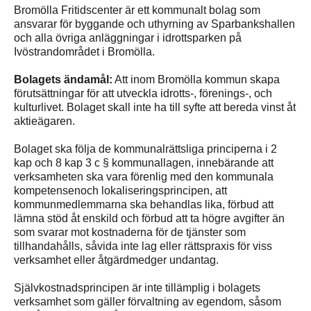
Bromölla Fritidscenter är ett kommunalt bolag som
ansvarar för byggande och uthyrning av Sparbankshallen
och alla övriga anläggningar i idrottsparken på
Ivöstrandområdet i Bromölla.
Bolagets ändamål:
Att inom Bromölla kommun skapa
förutsättningar för att utveckla idrotts-, förenings-, och
kulturlivet. Bolaget skall inte ha till syfte att bereda vinst åt
aktieägaren.
Bolaget ska följa de kommunalrättsliga principerna i 2
kap och 8 kap 3 c § kommunallagen, innebärande att
verksamheten ska vara förenlig med den kommunala
kompetensenoch lokaliseringsprincipen, att
kommunmedlemmarna ska behandlas lika, förbud att
lämna stöd åt enskild och förbud att ta högre avgifter än
som svarar mot kostnaderna för de tjänster som
tillhandahålls, såvida inte lag eller rättspraxis för viss
verksamhet eller åtgärdmedger undantag.
Självkostnadsprincipen är inte tillämplig i bolagets
verksamhet som gäller förvaltning av egendom, såsom