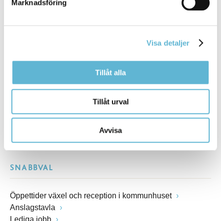
Marknadsföring
Besöksadress
Kommunhuset, Storgatan 48
Postadress
Visa detaljer
Box 18, 295 21 Bromölla
E-post
kommunstyrelsen@bromolla.se
Tillåt alla
Webbadress
www.bromolla.se
Tillåt urval
Växel: 0456-82 20 00
Fax: 0456-82 22 00
Avvisa
Org.nr: 212000-0894
SNABBVAL
Öppettider växel och reception i kommunhuset
Anslagstavla
Lediga jobb