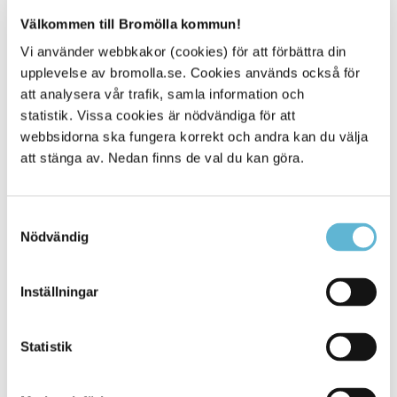
vänder sig till allmänheten i hela nordöstra Skåne vilket
inkluderar Bromölla. Europa Direkt har till uppgift att
Välkommen till Bromölla kommun!
sprida information och svara på frågor om EU, en
Vi använder webbkakor (cookies) för att förbättra din
prioriterad målgrupp är ungdomar.
upplevelse av bromolla.se. Cookies används också för
Mer information och kontaktuppgifter till Europa direkt
att analysera vår trafik, samla information och
Hässleholm
statistik. Vissa cookies är nödvändiga för att
webbsidorna ska fungera korrekt och andra kan du välja
att stänga av. Nedan finns de val du kan göra.
Sidan senast uppdaterad:
den 7 March 2024
Samtyckesval
Nödvändig
Inställningar
Statistik
KONTAKT