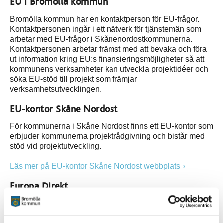
EU i Bromölla kommun
Bromölla kommun har en kontaktperson för EU-frågor.
Kontaktpersonen ingår i ett nätverk för tjänstemän som
arbetar med EU-frågor i Skånenordostkommunerna.
Kontaktpersonen arbetar främst med att bevaka och föra
ut information kring EU:s finansieringsmöjligheter så att
kommunens verksamheter kan utveckla projektidéer och
söka EU-stöd till projekt som främjar
verksamhetsutvecklingen.
EU-kontor Skåne Nordost
För kommunerna i Skåne Nordost finns ett EU-kontor som
erbjuder kommunerna projektrådgivning och bistår med
stöd vid projektutveckling.
Läs mer på EU-kontor Skåne Nordost webbplats
Europa Direkt
Till Europa Direkt kan du vända dig om du har frågor och
vill veta mer om EU. Kontoret finns i Hässleholm men