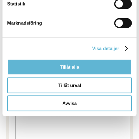
Statistik
Marknadsföring
Mötestider
Mötestider 2025 för kommunfullmäktige,
Visa detaljer
kommunstyrelsen, nämnder och utskott.
Läs mer
Tillåt alla
Tillåt urval
Avvisa