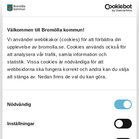
Välkommen till Bromölla kommun!
Vi använder webbkakor (cookies) för att förbättra din
Kommunstyrelsen
upplevelse av bromolla.se. Cookies används också för
Här kan du ta del av kallelse och handlingar till
att analysera vår trafik, samla information och
kommunstyrelsens möte. De publiceras cirka en vecka
statistik. Vissa cookies är nödvändiga för att
innan nästkommande möte.
Läs mer
webbsidorna ska fungera korrekt och andra kan du välja
att stänga av. Nedan finns de val du kan göra.
Samtyckesval
Nödvändig
Inställningar