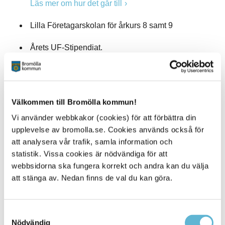
Läs mer om hur det går till
Lilla Företagarskolan för årkurs 8 samt 9
Årets UF-Stipendiat.
I samband med årlig premiering av fina
företagsprestationer med Årets Företagare och
Årets Nyföretegare, väljer vi även att kora unga
vinnare som stuckit ut i sitt arbete med att driva
Välkommen till Bromölla kommun!
företag på gymnasiet. Detta görs i samverkan med
Ung Företagsamhet Blekinge/Bromölla.
Vi använder webbkakor (cookies) för att förbättra din
upplevelse av bromolla.se. Cookies används också för
Engagemang i vårt arbete lokalt och
att analysera vår trafik, samla information och
statistik. Vissa cookies är nödvändiga för att
regional
webbsidorna ska fungera korrekt och andra kan du välja
Vikten av att fler brinner för arbetet med våra unga kan
att stänga av. Nedan finns de val du kan göra.
inte nog betonas. Det finns möjligheter till samverkan
både lokalt eller regionalt för andra företag och
organisationer.
Samtyckesval
Partnerskap för att stötta arbetet till organisationen för att
Nödvändig