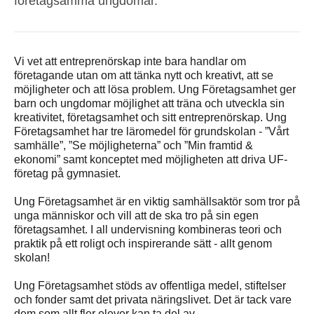
företagsamma ungdomar.
Vi vet att entreprenörskap inte bara handlar om
företagande utan om att tänka nytt och kreativt, att se
möjligheter och att lösa problem. Ung Företagsamhet ger
barn och ungdomar möjlighet att träna och utveckla sin
kreativitet, företagsamhet och sitt entreprenörskap. Ung
Företagsamhet har tre läromedel för grundskolan - ”Vårt
samhälle”, ”Se möjligheterna” och ”Min framtid &
ekonomi” samt konceptet med möjligheten att driva UF-
företag på gymnasiet.
Ung Företagsamhet är en viktig samhällsaktör som tror på
unga människor och vill att de ska tro på sin egen
företagsamhet. I all undervisning kombineras teori och
praktik på ett roligt och inspirerande sätt - allt genom
skolan!
Ung Företagsamhet stöds av offentliga medel, stiftelser
och fonder samt det privata näringslivet. Det är tack vare
dem som allt fler elever kan ta del av