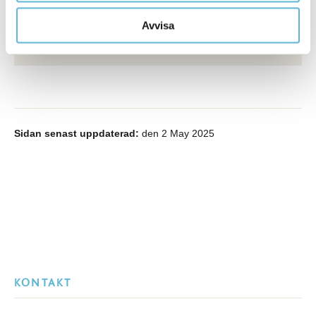
Näringslivsutvecklare
Avvisa
0456-82 20 06
mikael.persson@bromolla.se
Sidan senast uppdaterad:
den 2 May 2025
KONTAKT