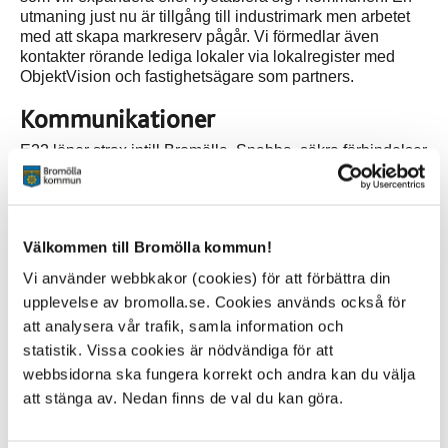
utmaning just nu är tillgång till industrimark men arbetet
med att skapa markreserv pågår. Vi förmedlar även
kontakter rörande lediga lokaler via lokalregister med
ObjektVision och fastighetsägare som partners.
Kommunikationer
E22 löper strax intill Bromölla. Snabba, säkra förbindelser
direkt till kontinenten. På knappa halvtimmen når man
flygplatsen Kristianstad Österlen Airport. Lägg därtill
närhet till järnväg och utskeppningshamnar.
Välkommen till Bromölla kommun!
Näringslivsstatistik - näringslivsfakta
Vi använder webbkakor (cookies) för att förbättra din
upplevelse av bromolla.se. Cookies används också för
Företagsklimatet Bromölla kommun - Svenskt Näringsliv
att analysera vår trafik, samla information och
statistik. Vissa cookies är nödvändiga för att
webbsidorna ska fungera korrekt och andra kan du välja
att stänga av. Nedan finns de val du kan göra.