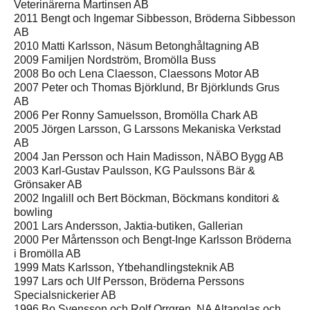
Veterinärerna Martinsen AB
2011 Bengt och Ingemar Sibbesson, Bröderna Sibbesson
AB
2010 Matti Karlsson, Näsum Betonghåltagning AB
2009 Familjen Nordström, Bromölla Buss
2008 Bo och Lena Claesson, Claessons Motor AB
2007 Peter och Thomas Björklund, Br Björklunds Grus
AB
2006 Per Ronny Samuelsson, Bromölla Chark AB
2005 Jörgen Larsson, G Larssons Mekaniska Verkstad
AB
2004 Jan Persson och Hain Madisson, NÄBO Bygg AB
2003 Karl-Gustav Paulsson, KG Paulssons Bär &
Grönsaker AB
2002 Ingalill och Bert Böckman, Böckmans konditori &
bowling
2001 Lars Andersson, Jaktia-butiken, Gallerian
2000 Per Mårtensson och Bengt-Inge Karlsson Bröderna
i Bromölla AB
1999 Mats Karlsson, Ytbehandlingsteknik AB
1997 Lars och Ulf Persson, Bröderna Perssons
Specialsnickerier AB
1996 Bo Svensson och Rolf Orrgren, NA Altanglas och