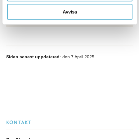
Näringslivsutvecklare
0456-82 20 06
Avvisa
mikael.persson@bromolla.se
Sidan senast uppdaterad:
den 7 April 2025
KONTAKT