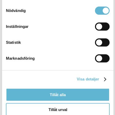
Samtyckesval
Nödvändig
Inställningar
Statistik
Näringsliv Bromölla på Facebook
Marknadsföring
Håll dig uppdaterad kring det senaste inom
näringslivet i Bromölla kommun.
Följ oss på Facebook
Visa detaljer
Tillåt alla
Kontakt
Tillåt urval
Mikael Persson