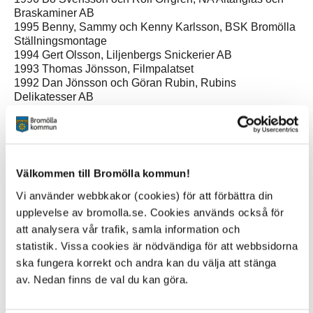
Braskaminer AB
1995 Benny, Sammy och Kenny Karlsson, BSK Bromölla
Ställningsmontage
1994 Gert Olsson, Liljenbergs Snickerier AB
1993 Thomas Jönsson, Filmpalatset
1992 Dan Jönsson och Göran Rubin, Rubins
Delikatesser AB
1991 Bertil Ljungholm, Bromölla Glasmästeri HB
1990 Rolf och Bengt Persson, Radiohuset
1989 Kurt Lövgren, A-Tryck i Gualöv
1988 Kjell Andersson, Kjell Andersson & Co HB
1987 Kjell Ohlin, Bromölla Taktäckning HB
Välkommen till Bromölla kommun!
1986 Jörgen Sandberg HB, Sandbergs Smide & Mek.
verkstad
Vi använder webbkakor (cookies) för att förbättra din
1985 Erik Bryhagen, Bromölla Tryck AB
upplevelse av bromolla.se. Cookies används också för
att analysera vår trafik, samla information och
statistik. Vissa cookies är nödvändiga för att webbsidorna
ska fungera korrekt och andra kan du välja att stänga
av. Nedan finns de val du kan göra.