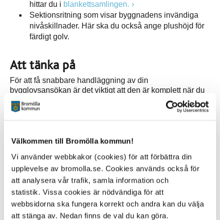
hittar du i
blankettsamlingen.
Sektionsritning som visar byggnadens invändiga
nivåskillnader. Här ska du också ange plushöjd för
färdigt golv.
Att tänka på
För att få snabbare handläggning av din
bygglovsansökan är det viktigt att den är komplett när du
lämnar in den.
Om du behöver lämna in fler handlingar till den tekniska
granskningen informerar vi dig om det.
Välkommen till Bromölla kommun!
Ska du sätta upp fristående skyltar behöver du redovisa
Vi använder webbkakor (cookies) för att förbättra din
även dem. Skicka med måttsatta ritningar på skylten,
upplevelse av bromolla.se. Cookies används också för
fotomontage och situationsplan där du redovisar skyltens
läge. Det finns en särskild blankett på kommunens
att analysera vår trafik, samla information och
hemsida när man ansöker om bygglov för skyltar.
statistik. Vissa cookies är nödvändiga för att
webbsidorna ska fungera korrekt och andra kan du välja
När din ansökan kommit in granskar vi den. Vi kan då
att stänga av. Nedan finns de val du kan göra.
behöva ta kontakt med dina grannar och/eller berörda