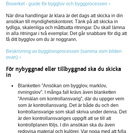
Boverket - guide för bygglov och byggprocessen
När dina handlingar är klara är det dags att skicka in din
ansökan till myndighetskontoret. Tänk på att skicka in
tydliga, skalenliga och måttsatta ritningar. Du skall lämna
in alla ritningar i två exemplar. Det går snabbare för dig att
få ditt bygglov om du är noggrann.
Beskrivning av bygglovsprocessen (samma som bilden
ovan)
För nybyggnad eller tillbyggnad ska du skicka
in
Blanketten ”Ansökan om bygglov, marklov,
rivningslov”. I många fall krävs även blanketten
”Anmälan om kontrollansvarig”, där du uppger vem
som är kontrollansvarig. Det är både du och den
kontrollansvarige som skall skriva under denna. Det
är den kontrollansvariges uppgift att se till att
kontrollplanen följs. I din ansökan ska du även
redovisa material och kulörer. Var noga med att fylla