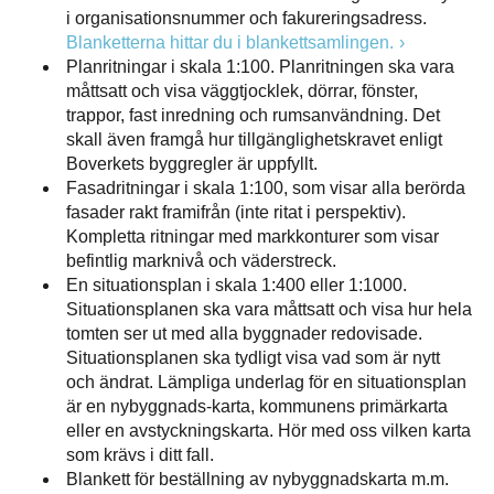
i organisationsnummer och fakureringsadress.
Blanketterna hittar du i blankettsamlingen.
Planritningar i skala 1:100. Planritningen ska vara
måttsatt och visa väggtjocklek, dörrar, fönster,
trappor, fast inredning och rumsanvändning. Det
skall även framgå hur tillgänglighetskravet enligt
Boverkets byggregler är uppfyllt.
Fasadritningar i skala 1:100, som visar alla berörda
fasader rakt framifrån (inte ritat i perspektiv).
Kompletta ritningar med markkonturer som visar
befintlig marknivå och väderstreck.
En situationsplan i skala 1:400 eller 1:1000.
Situationsplanen ska vara måttsatt och visa hur hela
tomten ser ut med alla byggnader redovisade.
Situationsplanen ska tydligt visa vad som är nytt
och ändrat. Lämpliga underlag för en situationsplan
är en nybyggnads-karta, kommunens primärkarta
eller en avstyckningskarta. Hör med oss vilken karta
som krävs i ditt fall.
Blankett för beställning av nybyggnadskarta m.m.