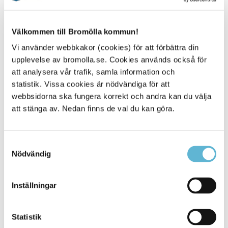
Blankett för tillståndsansökan och anmälan
Ansökan om tillstånd för hantering av explosiva varor
Välkommen till Bromölla kommun!
Vi använder webbkakor (cookies) för att förbättra din
Från ansökan till tillstånd
upplevelse av bromolla.se. Cookies används också för
Tillstånd till förvaring meddelas endast den som
att analysera vår trafik, samla information och
statistik. Vissa cookies är nödvändiga för att
kan hantera den explosiva varan med tillräcklig
webbsidorna ska fungera korrekt och andra kan du välja
aktsamhet,
att stänga av. Nedan finns de val du kan göra.
som bedöms lämplig,
och i sin ansökan visar att de explosiva varorna kan
förvaras enligt lagstiftningens krav.
Samtyckesval
Nödvändig
Tillståndsansökan skall vara skriftlig. För granskning av
tillståndsärendet krävs vanligen kompletterande uppgifter
såsom exempelvis situationsplan, byggnadsritning,
Inställningar
konstruktionsbeskrivning av förrådet, klassningsplan
uppgifter om de explosiva varorna (riskgrupp,
samhanteringsgrupp, största mängd), uppgifter om
Statistik
föreståndaren samt riskutredning. I bilagorna till