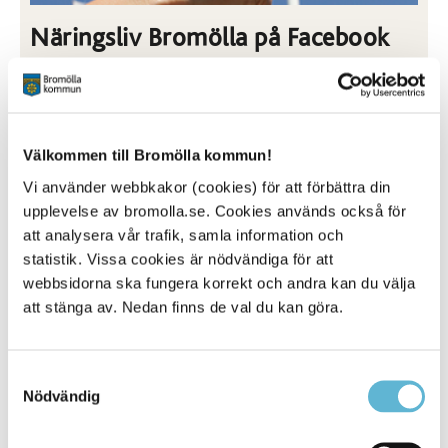
Näringsliv Bromölla på Facebook
Håll dig uppdaterad kring det senaste inom
näringslivet i Bromölla kommun.
Följ oss på Facebook
Välkommen till Bromölla kommun!
Vi använder webbkakor (cookies) för att förbättra din
upplevelse av bromolla.se. Cookies används också för
Kontakt
att analysera vår trafik, samla information och
statistik. Vissa cookies är nödvändiga för att
Mikael Persson
Näringslivsutvecklare
webbsidorna ska fungera korrekt och andra kan du välja
0456-82 20 06
att stänga av. Nedan finns de val du kan göra.
mikael.persson@bromolla.se
Samtyckesval
Nödvändig