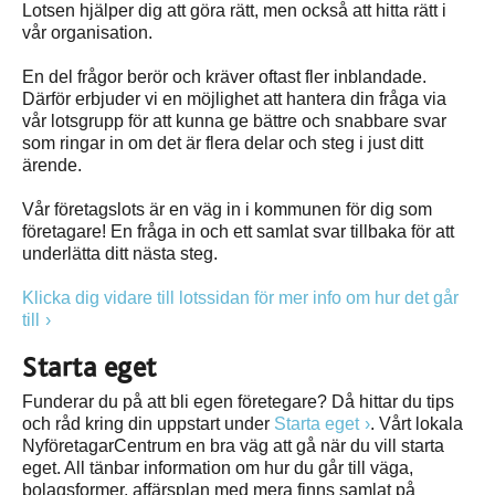
Lotsen hjälper dig att göra rätt, men också att hitta rätt i
vår organisation.
En del frågor berör och kräver oftast fler inblandade.
Därför erbjuder vi en möjlighet att hantera din fråga via
vår lotsgrupp för att kunna ge bättre och snabbare svar
som ringar in om det är flera delar och steg i just ditt
ärende.
Vår företagslots är en väg in i kommunen för dig som
företagare! En fråga in och ett samlat svar tillbaka för att
underlätta ditt nästa steg.
Klicka dig vidare till lotssidan för mer info om hur det går
till
Starta eget
Funderar du på att bli egen företegare? Då hittar du tips
och råd kring din uppstart under
Starta eget
. Vårt lokala
NyföretagarCentrum en bra väg att gå när du vill starta
eget. All tänbar information om hur du går till väga,
bolagsformer, affärsplan med mera finns samlat på