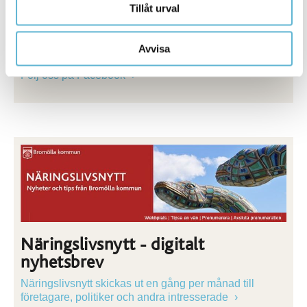
Tillåt urval
Näringsliv Bromölla på Facebook
Håll dig uppdaterad kring det senaste inom
Avvisa
näringslivet i Bromölla kommun.
Följ oss på Facebook
Näringslivsnytt - digitalt
nyhetsbrev
Näringslivsnytt skickas ut en gång per månad till
företagare, politiker och andra intresserade