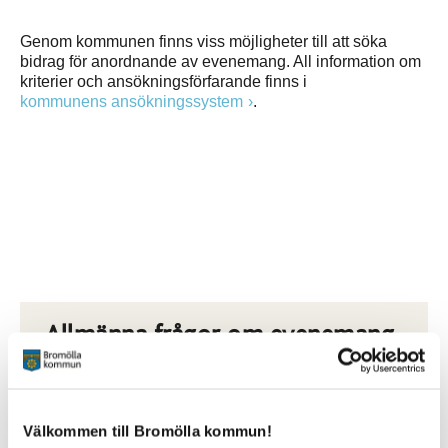
Genom kommunen finns viss möjligheter till att söka
bidrag för anordnande av evenemang. All information om
kriterier och ansökningsförfarande finns i
kommunens ansökningssystem
.
Allmänna frågor om evenemang
Mikael Persson
Näringslivsutvecklare
0456-82 20 06
mikael.persson@bromolla.se
Välkommen till Bromölla kommun!