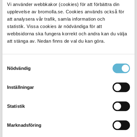
Vi använder webbkakor (cookies) för att förbättra din
upplevelse av bromolla.se. Cookies används också för
att analysera vår trafik, samla information och
statistik. Vissa cookies är nödvändiga för att
Sidan senast uppdaterad:
den 3 April 2025
webbsidorna ska fungera korrekt och andra kan du välja
att stänga av. Nedan finns de val du kan göra.
Samtyckesval
Nödvändig
Inställningar
KONTAKT
Statistik
Besöksadress
Kommunhuset, Storgatan 48
Marknadsföring
Postadress