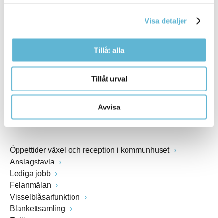
Box 18, 295 21 Bromölla
E-post
Visa detaljer
kommunstyrelsen@bromolla.se
Webbadress
www.bromolla.se
Tillåt alla
Växel: 0456-82 20 00
Tillåt urval
Fax: 0456-82 22 00
Org.nr: 212000-0894
Avvisa
SNABBVAL
Öppettider växel och reception i kommunhuset
Anslagstavla
Lediga jobb
Felanmälan
Visselblåsarfunktion
Blankettsamling