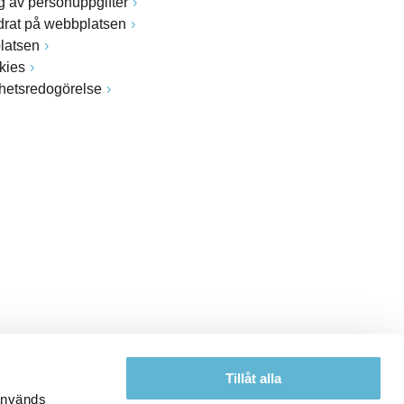
 av personuppgifter
drat på webbplatsen
latsen
kies
ghetsredogörelse
Tillåt alla
 används