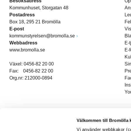
Besöksadress
Öp
Kommunhuset, Storgatan 48
An
Postadress
Le
Box 18, 295 21 Bromölla
Fe
E-post
Vi
kommunstyrelsen@bromolla.se
Bl
Webbadress
E-t
www.bromolla.se
E-
Ku
Växel: 0456-82 20 00
Si
Fax: 0456-82 22 00
Pr
Org.nr: 212000-0894
Fa
In
Yo
Välkommen till Bromölla
Vi använder webbkakor (coo