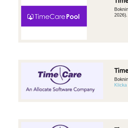
Time
Boknin
2026)
Time
Boknin
Klicka 