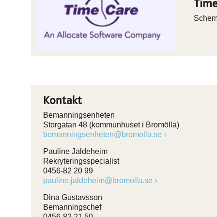
Time
Schem
Kontakt
Bemanningsenheten
Storgatan 48 (kommunhuset i Bromölla)
bemanningsenheten@bromolla.se
Pauline Jaldeheim
Rekryteringsspecialist
0456-82 20 99
pauline.jaldeheim@bromolla.se
Dina Gustavsson
Bemanningschef
0456-82 21 50