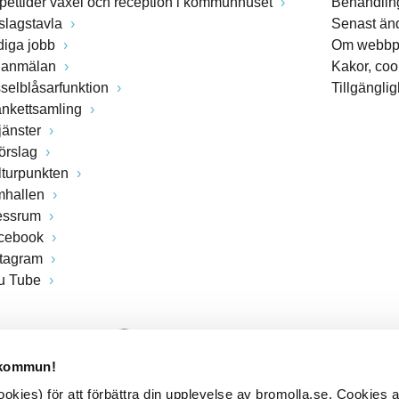
pettider växel och reception i kommunhuset
Behandling
slagstavla
Senast än
diga jobb
Om webbp
lanmälan
Kakor, coo
sselblåsarfunktion
Tillgängli
ankettsamling
jänster
förslag
lturpunkten
mhallen
essrum
cebook
stagram
u Tube
 kommun!
kies) för att förbättra din upplevelse av bromolla.se. Cookies