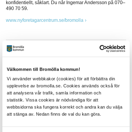
konfidentiellt, såklart. Du når Ingemar Andersson på 070–
490 70 59.
www.nyforetagarcentrum.se/bromolla
Hyr eller hyr ut lokal
Letar du efter lokal till din verksamhet eller har ytor som
du vill hyra ut? Vi har ett avtal med ObjektVision som är
Välkommen till Bromölla kommun!
den största och ledande marknadsplatsen idag. På vår
hemsida finner du vårt lokalregister, här kan du ta del av
Vi använder webbkakor (cookies) för att förbättra din
det utbud som finns och här kan du som fastighetsägare
upplevelse av bromolla.se. Cookies används också för
också kostnadsfritt lägga ut dina objekt.
att analysera vår trafik, samla information och
Till ObjektVision Bromölla
statistik. Vissa cookies är nödvändiga för att
webbsidorna ska fungera korrekt och andra kan du välja
att stänga av. Nedan finns de val du kan göra.
Hjälp att hitta rätt