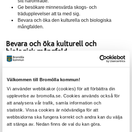
sitt närområde.
Ge besökare minnesvärda skogs- och
trädupplevelser att ta med sig.
Bevara och öka den kulturella och biologiska
mångfalden.
Bevara och öka kulturell och
biologisk mångfald
Kommunen har valt att arbeta för att bevara och öka den
kulturella och biologiska mångfalden på kommunens
mark enligt:
Välkommen till Bromölla kommun!
FSC (Forest Stewardship Council)
Vi använder webbkakor (cookies) för att förbättra din
PEFC-certifiering (Programme for the Endorsement
upplevelse av bromolla.se. Cookies används också för
of Forest Certification)
att analysera vår trafik, samla information och
statistik. Vissa cookies är nödvändiga för att
Eftersom vi lever i ett mångtusenårigt kulturlandskap,
webbsidorna ska fungera korrekt och andra kan du välja
finns det mängder av djur, växter och svampar som blivit
att stänga av. Nedan finns de val du kan göra.
sällsynta för att de är beroende av gammal hävd. Detta
gäller även träd och alla de tusentals organismer som