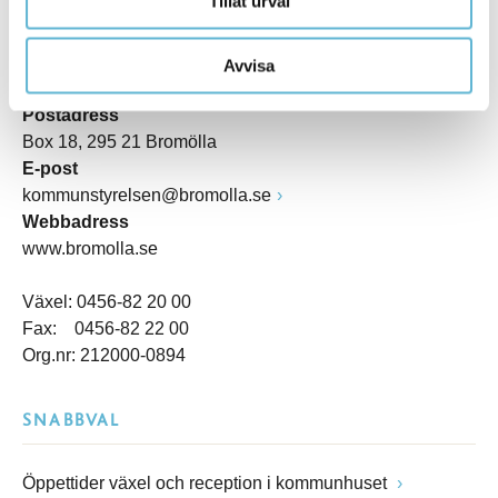
Tillåt urval
Besöksadress
Avvisa
Kommunhuset, Storgatan 48
Postadress
Box 18, 295 21 Bromölla
E-post
kommunstyrelsen@bromolla.se
Webbadress
www.bromolla.se
Växel: 0456-82 20 00
Fax: 0456-82 22 00
Org.nr: 212000-0894
SNABBVAL
Öppettider växel och reception i kommunhuset