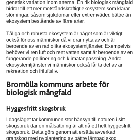
genetisk variation inom arterna. En rik biologisk mångfald
bidrar till ett mer motståndskraftigt ekosystem som klarar
störningar, såsom sjukdomar eller extremväder, bättre än
ekosystem bestående av färre arter.
Tåliga och robusta ekosystem är något som är viktigt
också för oss människor då vi drar nytta av och är
beroende av en rad olika ekosystemtjänster. Exempelvis
behöver vi ren luft och rent vatten samt är beroende av en
fungerande pollinering och klimatanpassning.
Andra
ekosystemtjänster vi människor också får ta del av är
rekreation och friluftsliv.
Bromölla kommuns arbete för
biologisk mångfald
Hyggesfritt skogsbruk
I dagsläget tar kommunen stor hänsyn till naturen i sitt
skogsbruk där en målsättning är att nå ett helt hyggesfritt
skogsbruk. Detta görs genom att ersätta avverkad
granskog med nyplantering av bättre lämpad skog