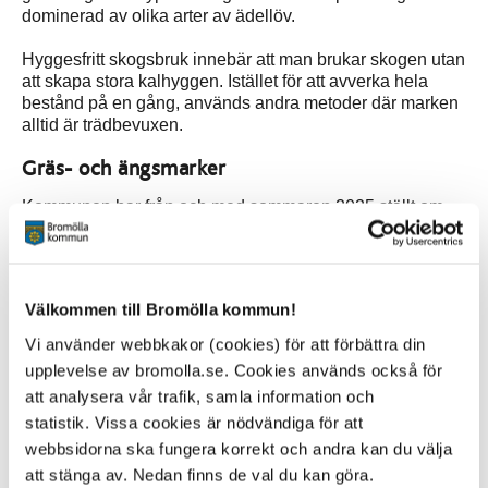
dominerad av olika arter av ädellöv.
Hyggesfritt skogsbruk innebär att man brukar skogen utan
att skapa stora kalhyggen. Istället för att avverka hela
bestånd på en gång, används andra metoder där marken
alltid är trädbevuxen.
Gräs- och ängsmarker
Kommunen har från och med sommaren 2025 ställt om
flertalet kommunala gräsytor till höggräs och slåtteräng.
Ängsmarker tillhör några av de artrikaste biologiska
miljöerna som går att hitta i gräsmarker och genom en
viss typ av hävd/skötsel uppnås över tid högre och högre
Välkommen till Bromölla kommun!
naturvärden.
Vi använder webbkakor (cookies) för att förbättra din
Förr i tiden fanns det gott om slåtterängar runt om i det
upplevelse av bromolla.se. Cookies används också för
svenska landskapet, men med det moderna jordbruket
att analysera vår trafik, samla information och
har dessa miljöer mer eller mindre helt försvunnit, vilket
statistik. Vissa cookies är nödvändiga för att
fått till följd att en mängd arter kopplade till dessa
ekosystem idag är utrotningshotade.
webbsidorna ska fungera korrekt och andra kan du välja
att stänga av. Nedan finns de val du kan göra.