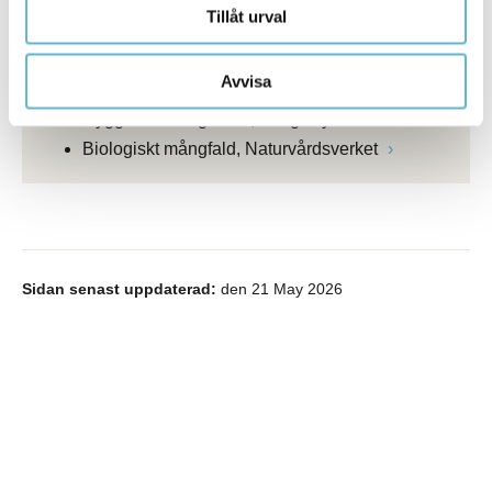
Tillåt urval
Relaterade länkar
Avvisa
Hyggesfritt skogsbruk, Skogsstyrelsen
Biologiskt mångfald, Naturvårdsverket
Sidan senast uppdaterad:
den 21 May 2026