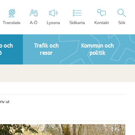
Translate
A-Ö
Lyssna
Sidkarta
Kontakt
Sök
o och
Trafik och
Kommun och
ö
resor
politik
riv ut