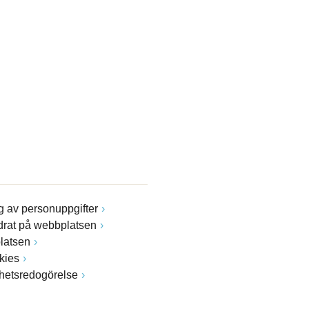
 av personuppgifter
drat på webbplatsen
latsen
kies
ghetsredogörelse