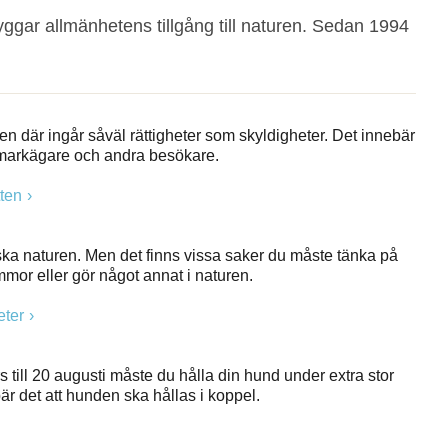
gar allmänhetens tillgång till naturen. Sedan 1994
 men där ingår såväl rättigheter som skyldigheter. Det innebär
t markägare och andra besökare.
tten
enska naturen. Men det finns vissa saker du måste tänka på
mmor eller gör något annat i naturen.
eter
till 20 augusti måste du hålla din hund under extra stor
ebär det att hunden ska hållas i koppel.