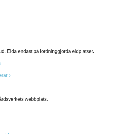
ud. Elda endast på iordninggjorda eldplatser.
erar
vårdsverkets webbplats.