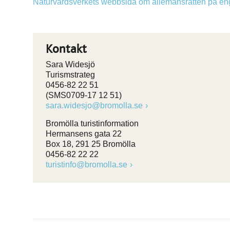
Naturvårdsverkets webbsida om allemansrätten på en
Kontakt
Sara Widesjö
Turismstrateg
0456-82 22 51
(SMS0709-17 12 51)
sara.widesjo@bromolla.se
Bromölla turistinformation
Hermansens gata 22
Box 18, 291 25 Bromölla
0456-82 22 22
turistinfo@bromolla.se