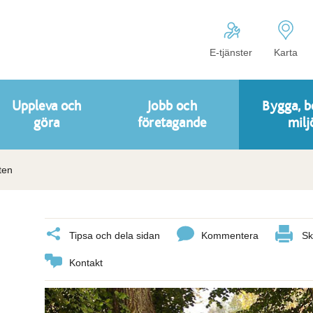
E-tjänster
Karta
Uppleva och
Jobb och
Bygga, b
göra
företagande
milj
ten
Tipsa och dela sidan
Kommentera
Sk
Kontakt