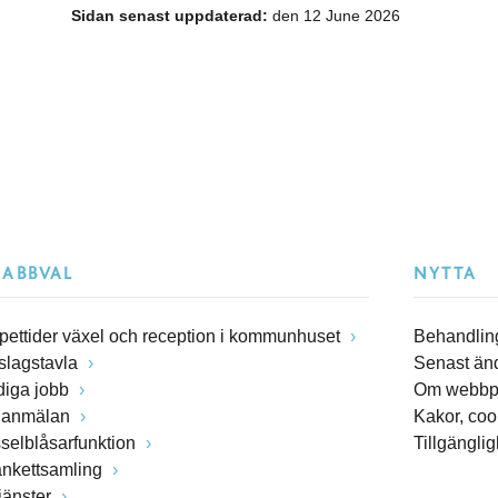
Sidan senast uppdaterad:
den 12 June 2026
NABBVAL
NYTTA
pettider växel och reception i kommunhuset
Behandling
slagstavla
Senast än
diga jobb
Om webbp
lanmälan
Kakor, coo
sselblåsarfunktion
Tillgängli
ankettsamling
jänster