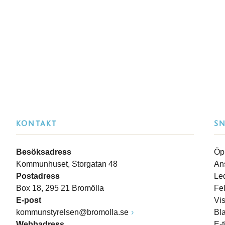
KONTAKT
S
Besöksadress
Öp
Kommunhuset, Storgatan 48
An
Postadress
Le
Box 18, 295 21 Bromölla
Fe
E-post
Vi
kommunstyrelsen@bromolla.se
Bl
Webbadress
E-t