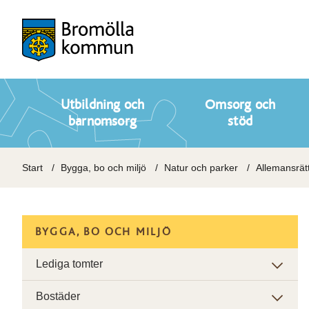
Utbildning och
Omsorg och
barnomsorg
stöd
Start
Bygga, bo och miljö
Natur och parker
Allemansrät
BYGGA, BO OCH MILJÖ
Lediga tomter
Bostäder