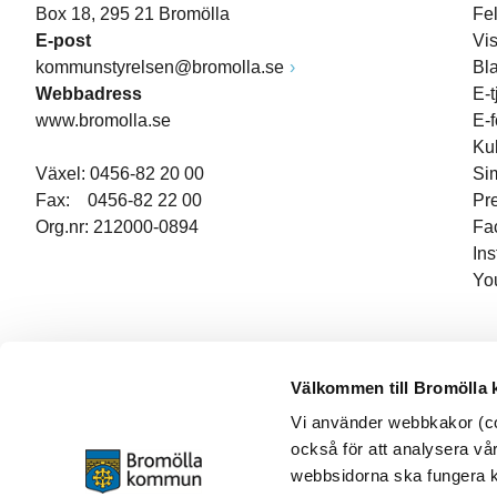
Box 18, 295 21 Bromölla
Fe
E-post
Vi
kommunstyrelsen@bromolla.se
Bl
Webbadress
E-t
www.bromolla.se
E-
Ku
Växel: 0456-82 20 00
Si
Fax: 0456-82 22 00
Pr
Org.nr: 212000-0894
Fa
In
Yo
Välkommen till Bromölla
Vi använder webbkakor (coo
också för att analysera vår
webbsidorna ska fungera ko