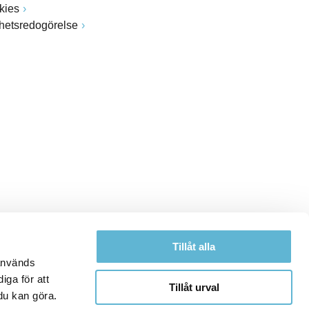
kies
ghetsredogörelse
Tillåt alla
 används
iga för att
Tillåt urval
du kan göra.