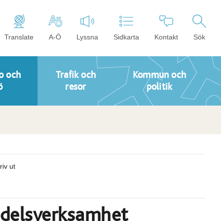
Translate
A-Ö
Lyssna
Sidkarta
Kontakt
Sök
o och
Trafik och
Kommun och
ö
resor
politik
riv ut
edelsverksamhet