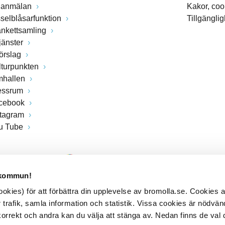
lanmälan
Kakor, coo
sselblåsarfunktion
Tillgängli
ankettsamling
jänster
förslag
lturpunkten
mhallen
essrum
cebook
stagram
u Tube
 kommun!
kies) för att förbättra din upplevelse av bromolla.se. Cookies
 trafik, samla information och statistik. Vissa cookies är nödvänd
rrekt och andra kan du välja att stänga av. Nedan finns de val 