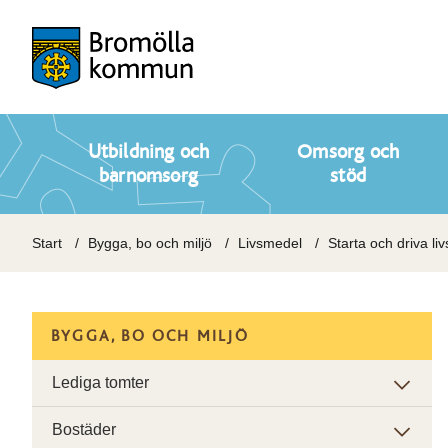
Utbildning och
Omsorg och
barnomsorg
stöd
Start
Bygga, bo och miljö
Livsmedel
Starta och driva l
BYGGA, BO OCH MILJÖ
Lediga tomter
Bostäder