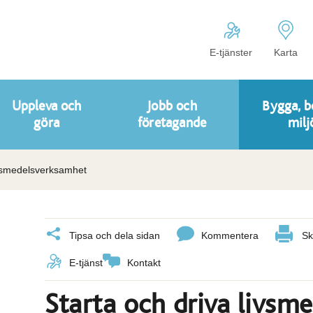
E-tjänster
Karta
Uppleva och
Jobb och
Bygga, b
göra
företagande
milj
ivsmedelsverksamhet
Tipsa och dela sidan
Kommentera
Sk
E-tjänst
Kontakt
Starta och driva livsm