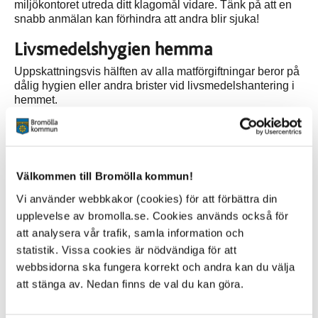
miljökontoret utreda ditt klagomål vidare. Tänk på att en
snabb anmälan kan förhindra att andra blir sjuka!
Livsmedelshygien hemma
Uppskattningsvis hälften av alla matförgiftningar beror på
dålig hygien eller andra brister vid livsmedelshantering i
hemmet.
Läs gärna Livsmedelsverkets broschyrer
Hemma i köket
Säker mat på eget fat
Välkommen till Bromölla kommun!
Råd vid utlandsresa
Vi använder webbkakor (cookies) för att förbättra din
Livsmedelsverkets information om hur du undviker
upplevelse av bromolla.se. Cookies används också för
matförgiftning hemma och på resan
att analysera vår trafik, samla information och
statistik. Vissa cookies är nödvändiga för att
webbsidorna ska fungera korrekt och andra kan du välja
att stänga av. Nedan finns de val du kan göra.
Kontakt