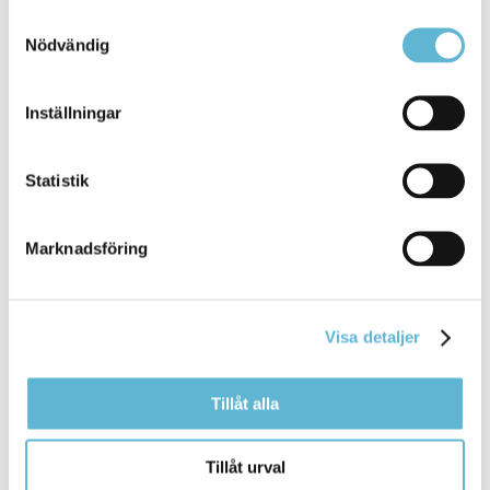
Annica Nilsson
Samtyckesval
Miljöinspektör
Nödvändig
0456-82 23 55
myndighetskontoret@bromolla.se
Inställningar
Statistik
Sidan senast uppdaterad:
den 3 April 2025
Marknadsföring
Visa detaljer
Tillåt alla
KONTAKT
Tillåt urval