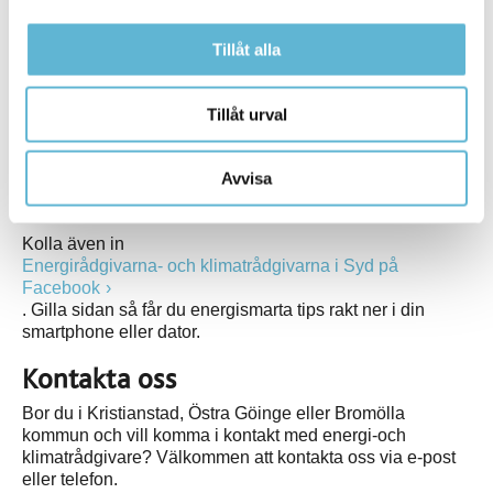
Energispartips spanska
Energispartips sydkurdiska
Tillåt alla
Energispartips turkiska
Energirådgivarnas webbplats
Tillåt urval
Vill du ha handfasta energispartips kan du läsa mer på
Energi- och klimatrådgivningens webbplats.
Där hittar
du energispartips rörande uppvärmning, ventilation,
Avvisa
belysning och mycket annat som rör din hemmiljö.
Kolla även in
Energirådgivarna- och klimatrådgivarna i Syd på
Facebook
. Gilla sidan så får du energismarta tips rakt ner i din
smartphone eller dator.
Kontakta oss
Bor du i Kristianstad, Östra Göinge eller Bromölla
kommun och vill komma i kontakt med energi-och
klimatrådgivare? Välkommen att kontakta oss via e-post
eller telefon.