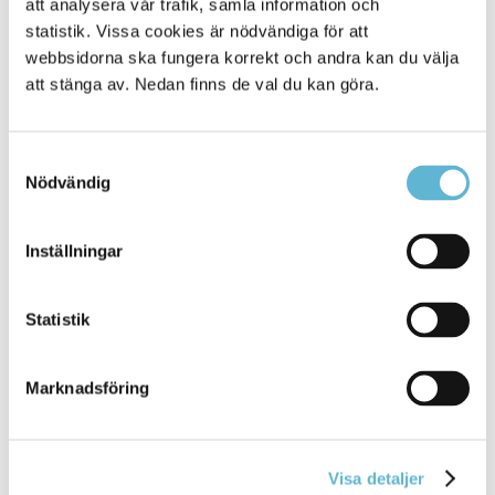
att analysera vår trafik, samla information och
sammanställt den här informationsbroschyren, som
statistik. Vissa cookies är nödvändiga för att
innehåller de bästa och smartaste energispartipsen.
För
webbsidorna ska fungera korrekt och andra kan du välja
att så många som möjligt ska kunna
ta del av informationen är
att stänga av. Nedan finns de val du kan göra.
broschyren översatt till fjorton olika
språk. Ladda ner den här på sidan
eller hämta den på Kulturpunkten i
Samtyckesval
Bromölla eller medborgarkontoret i
Nödvändig
Sölvesborg.
Energispartips svenska
Inställningar
Energispartips finska
Energispartips engelska
Energispartips tyska
Statistik
Energispartips franska
Energispartips arabiska
Energispartips bosniska
Marknadsföring
Energispartips kroatiska
Energispartips nordkurdiska
Energispartips persiska
Energispartips serbiska
Visa detaljer
Energispartips somaliska