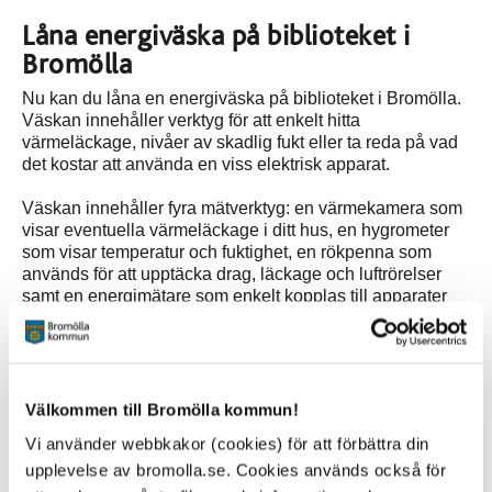
Låna energiväska på biblioteket i
Bromölla
Nu kan du låna en energiväska på biblioteket i Bromölla.
Väskan innehåller verktyg för att enkelt hitta
värmeläckage, nivåer av skadlig fukt eller ta reda på vad
det kostar att använda en viss elektrisk apparat.
Väskan innehåller fyra mätverktyg: en värmekamera som
visar eventuella värmeläckage i ditt hus, en hygrometer
som visar temperatur och fuktighet, en rökpenna som
används för att upptäcka drag, läckage och luftrörelser
samt en energimätare som enkelt kopplas till apparater
för att mäta energiförbrukning. Med mätverktygen i väskan
följer även en enkel manual.
Mer information om energiväskan hittar du här
Välkommen till Bromölla kommun!
Energispartips och energismarta tips
Vi använder webbkakor (cookies) för att förbättra din
Energimyndigheten, Energikontor Sydost, kommuner,
upplevelse av bromolla.se. Cookies används också för
bostadsföretag och organisationer har tillsammans