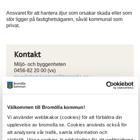
Ansvaret för att hantera djur som orsakar skada eller som
stör ligger på fastighetsägaren, såväl kommunal som
privat.
Kontakt
Miljö- och byggenheten
0456-82 20 00 (vx)
myndighetskontoret@bromolla.se
Välkommen till Bromölla kommun!
Vi använder webbkakor (cookies) för att förbättra din
Sidan senast uppdaterad:
den 30 January 2019
upplevelse av bromolla.se. Cookies används också för
att analysera vår trafik, samla information och
statistik. Vissa cookies är nödvändiga för att webbsidorna