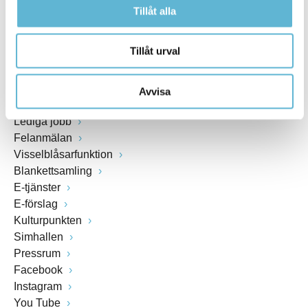
Org.nr: 212000-0894
Tillåt alla
SNABBVAL
Tillåt urval
Öppettider växel och reception i kommunhuset
Avvisa
Anslagstavla
Lediga jobb
Felanmälan
Visselblåsarfunktion
Blankettsamling
E-tjänster
E-förslag
Kulturpunkten
Simhallen
Pressrum
Facebook
Instagram
You Tube