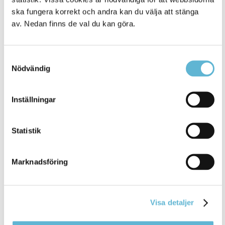
ska fungera korrekt och andra kan du välja att stänga
av. Nedan finns de val du kan göra.
Samtyckesval
Nödvändig
KONTAKT
Besöksadress
Inställningar
Kommunhuset, Storgatan 48
Postadress
Statistik
Box 18, 295 21 Bromölla
E-post
kommunstyrelsen@bromolla.se
Marknadsföring
Webbadress
www.bromolla.se
Visa detaljer
Växel: 0456-82 20 00
Fax: 0456-82 22 00