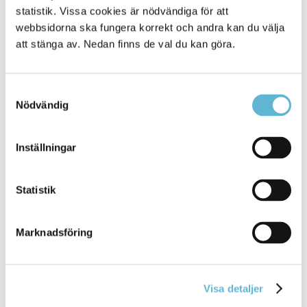
statistik. Vissa cookies är nödvändiga för att
webbsidorna ska fungera korrekt och andra kan du välja
att stänga av. Nedan finns de val du kan göra.
Samtyckesval
Nödvändig
KONTAKT
Inställningar
Besöksadress
Kommunhuset, Storgatan 48
Statistik
Postadress
Box 18, 295 21 Bromölla
E-post
Marknadsföring
kommunstyrelsen@bromolla.se
Webbadress
www.bromolla.se
Visa detaljer