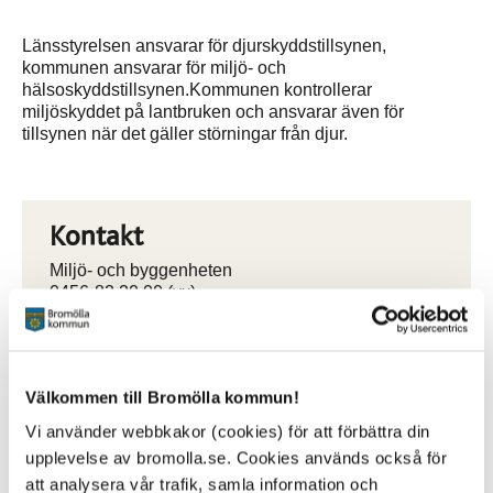
Länsstyrelsen ansvarar för djurskyddstillsynen,
kommunen ansvarar för miljö- och
hälsoskyddstillsynen.Kommunen kontrollerar
miljöskyddet på lantbruken och ansvarar även för
tillsynen när det gäller störningar från djur.
Kontakt
Miljö- och byggenheten
0456-82 20 00 (vx)
myndighetskontoret@bromolla.se
Välkommen till Bromölla kommun!
Vi använder webbkakor (cookies) för att förbättra din
upplevelse av bromolla.se. Cookies används också för
Sidan senast uppdaterad:
den 30 January 2019
att analysera vår trafik, samla information och