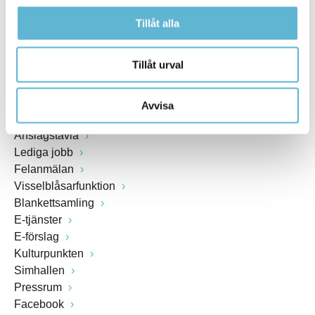
Växel: 0456-82 20 00
Fax: 0456-82 22 00
Tillåt alla
Org.nr: 212000-0894
Tillåt urval
SNABBVAL
Avvisa
Öppettider växel och reception i kommunhuset
Anslagstavla
Lediga jobb
Felanmälan
Visselblåsarfunktion
Blankettsamling
E-tjänster
E-förslag
Kulturpunkten
Simhallen
Pressrum
Facebook