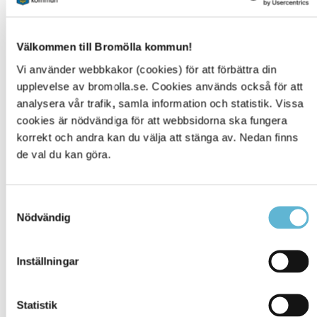
E-tjänst
Välkommen till Bromölla kommun!
Ansök om bygglov, marklov, rivningslov, Anmäl
Vi använder webbkakor (cookies) för att förbättra din
åtgärder som inte är bygglovspliktiga. Ansök om
upplevelse av bromolla.se. Cookies används också för att
förhandsbesked. Strandskyddsdispens.
analysera vår trafik, samla information och statistik. Vissa
cookies är nödvändiga för att webbsidorna ska fungera
E-tjänster Bygga och bo
korrekt och andra kan du välja att stänga av. Nedan finns
de val du kan göra.
Samtyckesval
Mina sidor Bygga och bo
Nödvändig
Här kommer du in på Mina sidor och kan se
meddelande och följa dina ärenden.
Inställningar
Mina sidor Bygga och bo
Statistik