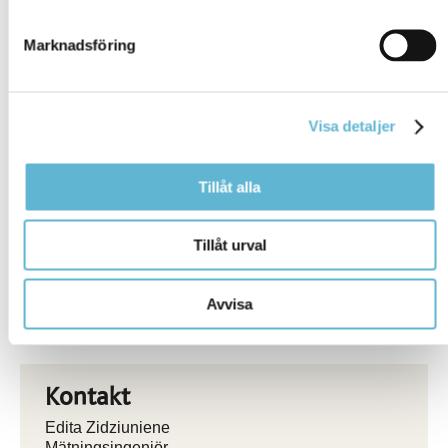
Marknadsföring
Relaterad information
Boverket - När du behöver marklov
Boverket - När du behöver rivningslov
Visa detaljer
Boverket - Byggande
Boverket - Attefallshus
Tillåt alla
Bygg- och rivningsavfall
Öppettider kommunens växel och reception i
Tillåt urval
kommunhuset
Blanketter
Avvisa
Kontakt
Edita Zidziuniene
Mätningsingenjör