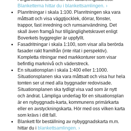
Blanketterna hittar du i blankettsamlingen.
Planritningar i skala 1:100. Planritningen ska vara
måttsatt och visa väggtjocklek, dörrar, fönster,
trappor, fast inredning och rumsanvändning. Det
skall även framgå hur tillgänglighetskravet enligt
Boverkets byggregler är uppfyllt.
Fasadritningar i skala 1:100, som visar alla berörda
fasader rakt framifrån (inte ritat i perspektiv).
Kompletta ritningar med markkonturer som visar
befintlig marknivå och väderstreck.
En situationsplan i skala 1:400 eller 1:1000.
Situationsplanen ska vara måttsatt och visa hur hela
tomten ser ut med alla byggnader redovisade.
Situationsplanen ska tydligt visa vad som är nytt
och ändrat. Lämpliga underlag för en situationsplan
är en nybyggnads-karta, kommunens primärkarta
eller en avstyckningskarta. Hör med oss vilken karta
som krävs i ditt fall.
Blankett för beställning av nybyggnadskarta m.m.
hittar du i
blankettsamlingen.