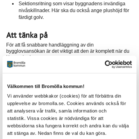
Sektionsritning som visar byggnadens invändiga
nivåskillnader. Här ska du också ange plushöjd för
färdigt golv.
Att tänka på
För att få snabbare handläggning av din
bygglovsansökan är det viktigt att den är komplett när du
lämnar in den.
Om du behöver lämna in fler handlingar till den tekniska
granskningen informerar vi dig om det.
Välkommen till Bromölla kommun!
Ska du sätta upp fristående skyltar behöver du redovisa
även dem. Skicka med måttsatta ritningar på skylten,
Vi använder webbkakor (cookies) för att förbättra din
fotomontage och situationsplan där du redovisar skyltens
upplevelse av bromolla.se. Cookies används också för
läge. Det finns en särskild blankett på kommunens
att analysera vår trafik, samla information och
hemsida när man ansöker om bygglov för skyltar.
statistik. Vissa cookies är nödvändiga för att
När din ansökan kommit in granskar vi den. Vi kan då
webbsidorna ska fungera korrekt och andra kan du välja
behöva ta kontakt med dina grannar och/eller berörda
att stänga av. Nedan finns de val du kan göra.
myndigheter. Om vi saknar något kontaktar vi dig.