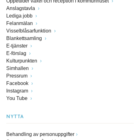
Öppettider växel och reception i kommunhuset
Anslagstavla
Lediga jobb
Felanmälan
Visselblåsarfunktion
Blankettsamling
E-tjänster
E-förslag
Kulturpunkten
Simhallen
Pressrum
Facebook
Instagram
You Tube
NYTTA
Behandling av personuppgifter