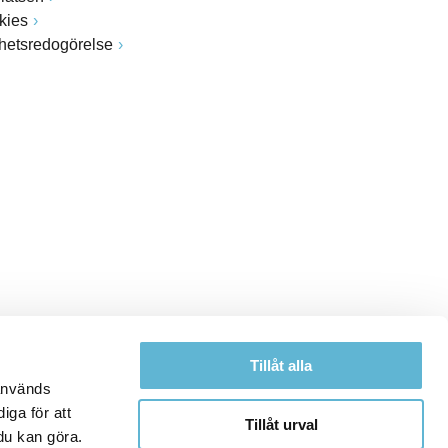
kies
ghetsredogörelse
Tillåt alla
 används
iga för att
Tillåt urval
du kan göra.