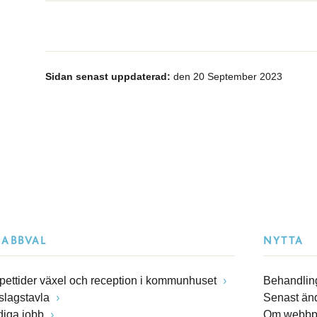
Sidan senast uppdaterad:
den 20 September 2023
NABBVAL
NYTTA
pettider växel och reception i kommunhuset
Behandling
slagstavla
Senast än
diga jobb
Om webbp