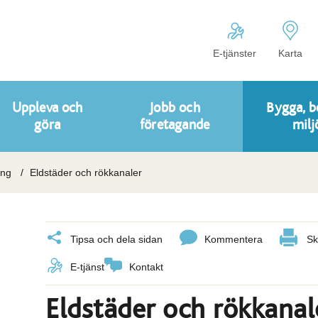
E-tjänster
Karta
Uppleva och
Jobb och
Bygga, b
göra
företagande
milj
ing
Eldstäder och rökkanaler
Tipsa och dela sidan
Kommentera
Sk
E-tjänst
Kontakt
Eldstäder och rökkanal