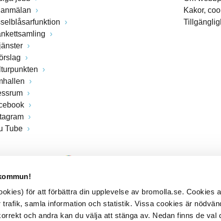
lanmälan
Kakor, coo
sselblåsarfunktion
Tillgängli
ankettsamling
jänster
förslag
lturpunkten
mhallen
essrum
cebook
stagram
u Tube
 kommun!
kies) för att förbättra din upplevelse av bromolla.se. Cookies
 trafik, samla information och statistik. Vissa cookies är nödvänd
rrekt och andra kan du välja att stänga av. Nedan finns de val 