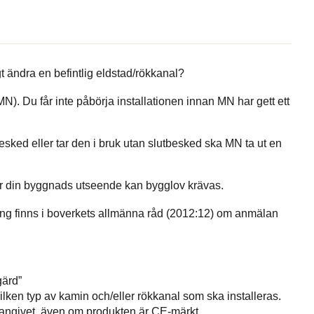
gt ändra en befintlig eldstad/rökkanal?
. Du får inte påbörja installationen innan MN har gett ett
esked eller tar den i bruk utan slutbesked ska MN ta ut en
ar din byggnads utseende kan bygglov krävas.
ng finns i boverkets allmänna råd (2012:12) om anmälan
gärd”
ilken typ av kamin och/eller rökkanal som ska installeras.
angivet, även om produkten är CE-märkt.