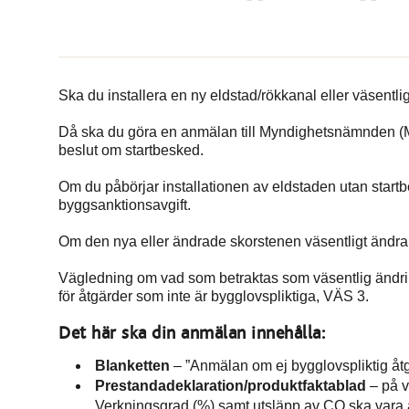
Ska du installera en ny eldstad/rökkanal eller väsentli
Då ska du göra en anmälan till Myndighetsnämnden (MN)
beslut om startbesked.
Om du påbörjar installationen av eldstaden utan startb
byggsanktionsavgift.
Om den nya eller ändrade skorstenen väsentligt ändr
Vägledning om vad som betraktas som väsentlig ändri
för åtgärder som inte är bygglovspliktiga, VÄS 3.
Det här ska din anmälan innehålla:
Blanketten
– ”Anmälan om ej bygglovspliktig åt
Prestandadeklaration/produktfaktablad
– på v
Verkningsgrad (%) samt utsläpp av CO ska vara 