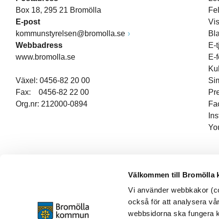
Box 18, 295 21 Bromölla
Fe
E-post
Vi
kommunstyrelsen@bromolla.se
Bl
Webbadress
E-t
www.bromolla.se
E-
Ku
Växel: 0456-82 20 00
Si
Fax: 0456-82 22 00
Pr
Org.nr: 212000-0894
Fa
In
Yo
Välkommen till Bromölla
Vi använder webbkakor (coo
också för att analysera vår
webbsidorna ska fungera ko