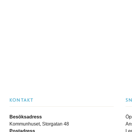
KONTAKT
S
Besöksadress
Öp
Kommunhuset, Storgatan 48
An
Postadress
Le