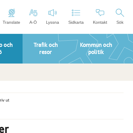
Translate
A-Ö
Lyssna
Sidkarta
Kontakt
Sök
o och
Trafik och
Kommun och
ö
resor
politik
riv ut
er