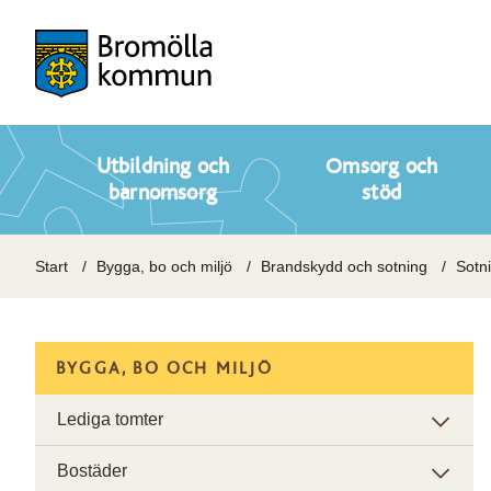
Utbildning och
Omsorg och
barnomsorg
stöd
Start
Bygga, bo och miljö
Brandskydd och sotning
Sotn
BYGGA, BO OCH MILJÖ
Lediga tomter
Bostäder