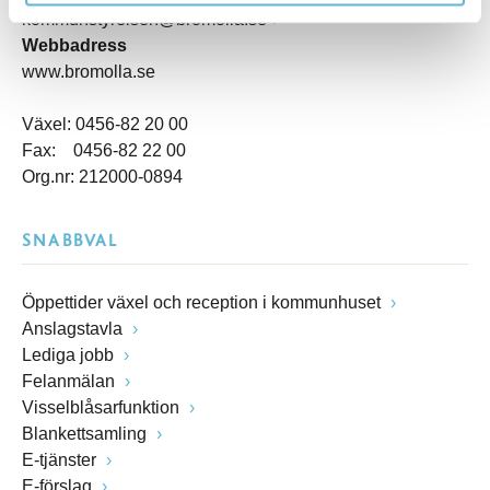
kommunstyrelsen@bromolla.se
Webbadress
www.bromolla.se
Växel: 0456-82 20 00
Fax: 0456-82 22 00
Org.nr: 212000-0894
SNABBVAL
Öppettider växel och reception i kommunhuset
Anslagstavla
Lediga jobb
Felanmälan
Visselblåsarfunktion
Blankettsamling
E-tjänster
E-förslag