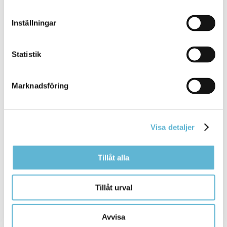
Inställningar
Sidan senast uppdaterad:
den 7 May 2021
Statistik
Marknadsföring
Visa detaljer
KONTAKT
Tillåt alla
Besöksadress
Kommunhuset, Storgatan 48
Tillåt urval
Postadress
Box 18, 295 21 Bromölla
Avvisa
E-post