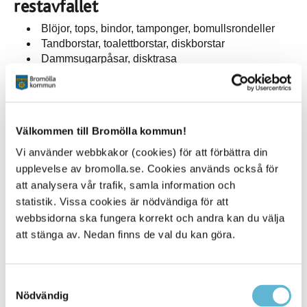
restavfallet
Blöjor, tops, bindor, tamponger, bomullsrondeller
Tandborstar, toalettborstar, diskborstar
Dammsugarpåsar, disktrasa
Kattsand (förpacka väl)
Snus, cigaretter, tuggummi
Kuvert, pennor, post-it-lappar
Munskydd och engångshandskar (förpacka väl)
Välkommen till Bromölla kommun!
Vi använder webbkakor (cookies) för att förbättra din
upplevelse av bromolla.se. Cookies används också för
att analysera vår trafik, samla information och
Kontakt
statistik. Vissa cookies är nödvändiga för att
Kundservice avfall
webbsidorna ska fungera korrekt och andra kan du välja
Öppettider måndag-fredag klockan 9–15,
att stänga av. Nedan finns de val du kan göra.
lunchstängt klockan 12–13.
0456-82 25 00
avfall@bromolla.se
Samtyckesval
Nödvändig