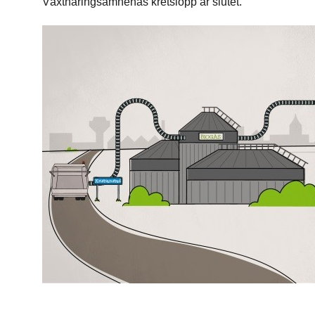
Växtnäringsämnenas kretslopp är slutet.