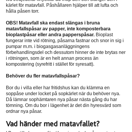
kärlet för matavfall. Påshållaren hjälper till att lufta och
hålla påsen torr.
OBS! Matavfall ska endast slängas i bruna
matavfallspåsar av papper, inte komposterbara
bioplastpåsar eller andra papperspåsar.
Bioplast
fungerar inte vid rötning, påsarna fastnar och snor in sig i
pumpar m.m. i biogasgasanläggningens
förbehandlingsdel och dessutom hinner de inte brytas ner
i rötningen, som är en helt annan process än
kompostering (syrefritt i stället för syresatt).
Behöver du fler matavfallspåsar?
Bor du i villa eller har fritidshus kan du klämma en
soppåse under locket på sopkärlet när du behöver nya.
Då lämnar sophämtaren nya påsar nästa gång du har
tömning. Om du bor i lägenhet är det din hyresvärd som
ordnar nya påsar.
Vad händer med matavfallet?