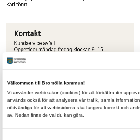
kärl tömt.
Kontakt
Kundservice avfall
Öppettider måndag-fredag klockan 9–15,
lunchstängt klockan 12–13.
0456-82 25 00
avfall@bromolla.se
Välkommen till Bromölla kommun!
Vi använder webbkakor (cookies) för att förbättra din upplev
används också för att analysera vår trafik, samla information
nödvändiga för att webbsidorna ska fungera korrekt och andra
Sidan senast uppdaterad:
den 26 June 2024
av. Nedan finns de val du kan göra.
Samtyckesval