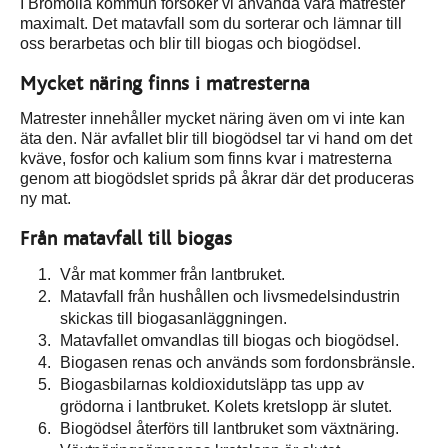
I Bromölla kommun försöker vi använda våra matrester
maximalt. Det matavfall som du sorterar och lämnar till
oss berarbetas och blir till biogas och biogödsel.
Mycket näring finns i matresterna
Matrester innehåller mycket näring även om vi inte kan
äta den. När avfallet blir till biogödsel tar vi hand om det
kväve, fosfor och kalium som finns kvar i matresterna
genom att biogödslet sprids på åkrar där det produceras
ny mat.
Från matavfall till biogas
Vår mat kommer från lantbruket.
Matavfall från hushållen och livsmedelsindustrin
skickas till biogasanläggningen.
Matavfallet omvandlas till biogas och biogödsel.
Biogasen renas och används som fordonsbränsle.
Biogasbilarnas koldioxidutsläpp tas upp av
grödorna i lantbruket. Kolets kretslopp är slutet.
Biogödsel återförs till lantbruket som växtnäring.