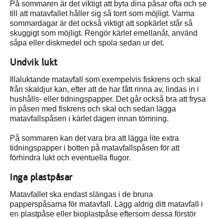
På sommaren är det viktigt att byta dina påsar ofta och se
till att matavfallet håller sig så torrt som möjligt. Varma
sommardagar är det också viktigt att sopkärlet står så
skuggigt som möjligt. Rengör kärlet emellanåt, använd
såpa eller diskmedel och spola sedan ur det.
Undvik lukt
Illaluktande matavfall som exempelvis fiskrens och skal
från skaldjur kan, efter att de har fått rinna av, lindas in i
hushålls- eller tidningspapper. Det går också bra att frysa
in påsen med fiskrens och skal och sedan lägga
matavfallspåsen i kärlet dagen innan tömning.
På sommaren kan det vara bra att lägga lite extra
tidningspapper i botten på matavfallspåsen för att
förhindra lukt och eventuella flugor.
Inga plastpåsar
Matavfallet ska endast slängas i de bruna
papperspåsarna för matavfall. Lägg aldrig ditt matavfall i
en plastpåse eller bioplastpåse eftersom dessa förstör