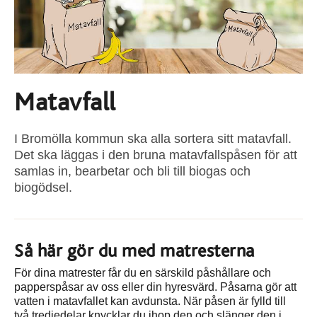
Matavfall
I Bromölla kommun ska alla sortera sitt matavfall.
Det ska läggas i den bruna matavfallspåsen för att
samlas in, bearbetar och bli till biogas och
biogödsel.
Så här gör du med matresterna
För dina matrester får du en särskild påshållare och
papperspåsar av oss eller din hyresvärd. Påsarna gör att
vatten i matavfallet kan avdunsta. När påsen är fylld till
två tredjedelar knycklar du ihop den och slänger den i