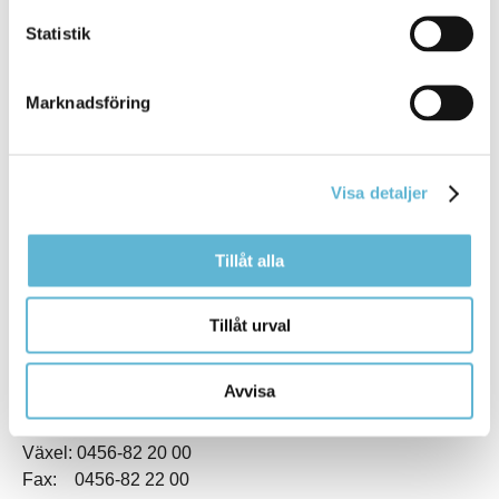
Statistik
Marknadsföring
KONTAKT
Visa detaljer
Besöksadress
Kommunhuset, Storgatan 48
Tillåt alla
Postadress
Box 18, 295 21 Bromölla
E-post
Tillåt urval
kommunstyrelsen@bromolla.se
Webbadress
Avvisa
www.bromolla.se
Växel: 0456-82 20 00
Fax: 0456-82 22 00