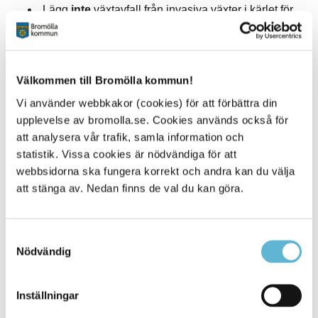
Lägg
inte
växtavfall från invasiva växter i kärlet för
trädgårdsavfall.
Lägg växtavfallet från invasiva växter i dubbla
påsar/säckar och förslut väl.
Lämna de väl förslutna påsarna/säckarna på Åsens
Välkommen till Bromölla kommun!
avfallsanläggning. Släng i containern för brännbart
Vi använder webbkakor (cookies) för att förbättra din
avfall.
Har du mindre mängd kan du slänga den väl
upplevelse av bromolla.se. Cookies används också för
förslutna plastpåsen i ditt vanliga avfallskärl i facket
att analysera vår trafik, samla information och
för restavfall.
statistik. Vissa cookies är nödvändiga för att
webbsidorna ska fungera korrekt och andra kan du välja
Släng aldrig växtavfall från invasiva växter i
att stänga av. Nedan finns de val du kan göra.
naturen!
Samtyckesval
Nödvändig
Sidan senast uppdaterad:
den 2 July 2026
Inställningar