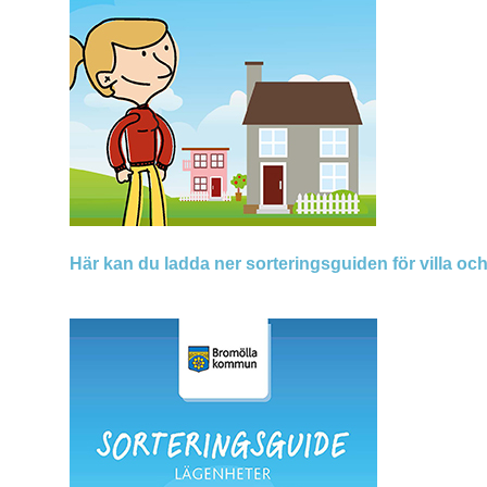
Här kan du ladda ner sorteringsguiden för villa och