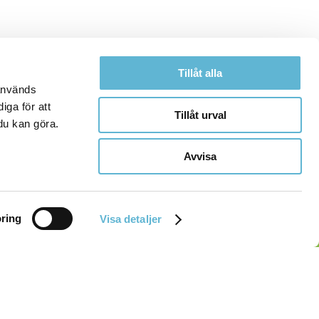
Tillåt alla
 används
iga för att
Tillåt urval
du kan göra.
Avvisa
ring
Visa detaljer