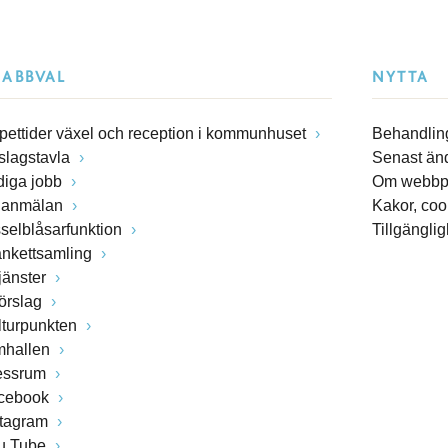
NABBVAL
NYTTA
pettider växel och reception i kommunhuset
Behandling
slagstavla
Senast än
diga jobb
Om webbp
lanmälan
Kakor, coo
sselblåsarfunktion
Tillgängli
ankettsamling
jänster
förslag
lturpunkten
mhallen
essrum
cebook
stagram
u Tube