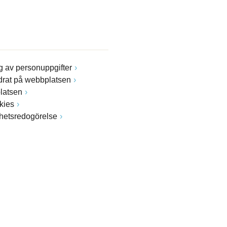
 av personuppgifter
drat på webbplatsen
latsen
kies
ghetsredogörelse