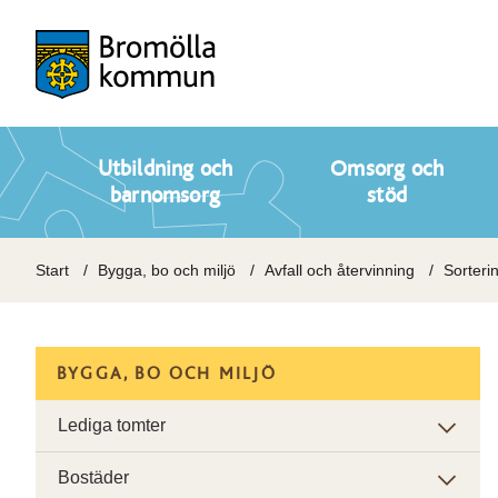
Utbildning och
Omsorg och
barnomsorg
stöd
Start
Bygga, bo och miljö
Avfall och återvinning
Sorteri
BYGGA, BO OCH MILJÖ
Lediga tomter
Bostäder