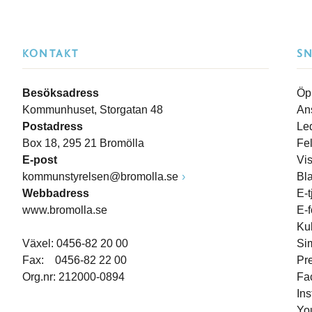
KONTAKT
S
Besöksadress
Öp
Kommunhuset, Storgatan 48
An
Postadress
Le
Box 18, 295 21 Bromölla
Fe
E-post
Vi
kommunstyrelsen@bromolla.se
Bl
Webbadress
E-t
www.bromolla.se
E-
Ku
Växel: 0456-82 20 00
Si
Fax: 0456-82 22 00
Pr
Org.nr: 212000-0894
Fa
In
Yo