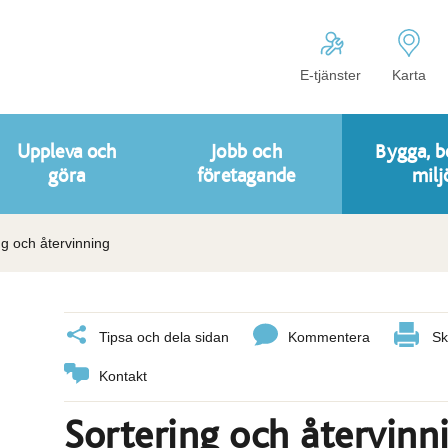
E-tjänster
Karta
Uppleva och
Jobb och
Bygga, b
göra
företagande
milj
ng och återvinning
Tipsa och dela sidan
Kommentera
Sk
Kontakt
Sortering och återvinn