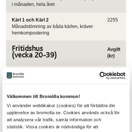
i månaden, hela året
Kärl 1 och Kärl 2
2255
Månadstömning av båda kärlen, kräver
hemkompostering
Fritidshus
Avgift
(vecka 20-39)
(kr)
Standard, Kärl 1 och Kärl 2, 4-fack
1205
Kärl 1 töms 10 ggr/år och Kärl 2 töms 5
ggr/år
Välkommen till Bromölla kommun!
Trädgårdsavfall
Vi använder webbkakor (cookies) för att förbättra din
Avgift
upplevelse av bromolla.se. Cookies används också för
(kr)
att analysera vår trafik, samla information och
statistik. Vissa cookies är nödvändiga för att
Hämtning var 14:e dag
830