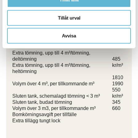
(kr)
Tillåt urval
Schemalagd tömning, upp till 4
1865
m³/tömning, deltömning
2165
Schemalagd tömning, upp till 4
Avvisa
m³/tömning, heltömning
2090
2390
Extra tömning, upp till 4 m³/tömning,
deltömning
485
Extra tömning, upp till 4 m³/tömning,
kr/m³
heltömning
1810
Volym över 4 m³, per tillkommande m³
1990
550
Sluten tank, schemalagd tömning < 3 m³
kr/m³
Sluten tank, budad tömning
345
Volym över 3 m3, per tillkommande m³
660
Bomkörningsavgift per tillfälle
Extra tillägg tungt lock