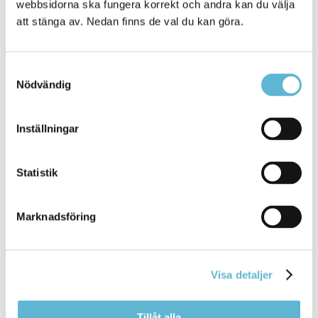
webbsidorna ska fungera korrekt och andra kan du välja
Vecka 11-46
Extra
att stänga av. Nedan finns de val du kan göra.
kärl
830
Samtyckesval
Latrinhämtning
Avgift
Nödvändig
(priser inklusive moms
(kr)
och grundavgift)
Inställningar
En- och tvåbostadshus
, hämtning 1
3630
gång varannan vecka, per år
Statistik
2130
Fritidsboende
var 14:e dag, vecka 20 -
vecka 39
600
Marknadsföring
Budad tömning
av latrinbehållare
mellan ordinarie tömningar, per
Visa detaljer
latrinbehållare
Slamtömning
Avgift
Tillåt alla